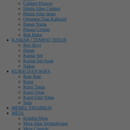
Cabinet Drawer
Hindu Altar Cabinet
Hindu Altar items
Ornamen Dan Kaligrafi
Papan Nama
Pigura Cermin
Rak Buku
KAMAR / TEMPAT TIDUR
Box Bayi
Dipan
Kamar Set
Kamar Set Anak
Nakas
KURSI DAN SOFA
Bale Bale
Kursi
Kursi Tamu
Kursi Teras
Kursi Ukir Naga
Sofa
MEBEL TREMBESI
MEJA
Koleksi Meja
Meja Altar Sembahyang
Meja Console