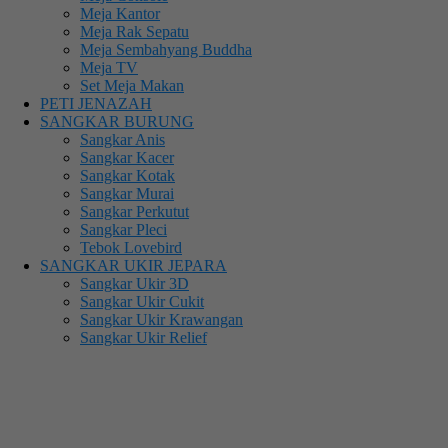
Meja Kantor
Meja Rak Sepatu
Meja Sembahyang Buddha
Meja TV
Set Meja Makan
PETI JENAZAH
SANGKAR BURUNG
Sangkar Anis
Sangkar Kacer
Sangkar Kotak
Sangkar Murai
Sangkar Perkutut
Sangkar Pleci
Tebok Lovebird
SANGKAR UKIR JEPARA
Sangkar Ukir 3D
Sangkar Ukir Cukit
Sangkar Ukir Krawangan
Sangkar Ukir Relief