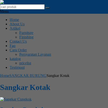
Menu
Home
About Us
Artikel
Furniture
Finishing
Contact Us
Faq
Cara Order
Persyaratan Layanan
katalog
pricelist
Testimoni
Home
SANGKAR BURUNG
Sangkar Kotak
Sangkar Kotak