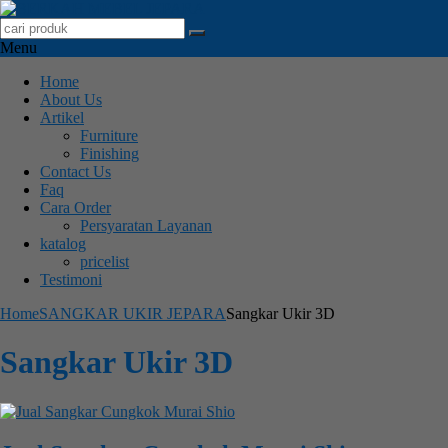
Menu
Home
About Us
Artikel
Furniture
Finishing
Contact Us
Faq
Cara Order
Persyaratan Layanan
katalog
pricelist
Testimoni
Home
SANGKAR UKIR JEPARA
Sangkar Ukir 3D
Sangkar Ukir 3D