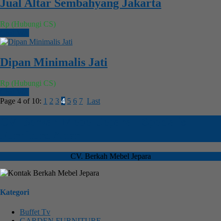
Jual Altar Sembahyang Jakarta
Rp (Hubungi CS)
Chat WA
Dipan Minimalis Jati
Rp (Hubungi CS)
Chat WA
Page 4 of 10:
1
2
3
4
5
6
7
Last
CV. Berkah Mebel Jepara - Specialis
Furniture Altar
CV. Berkah Mebel Jepara
Kategori
Buffet Tv
GARDEN FURNITURE