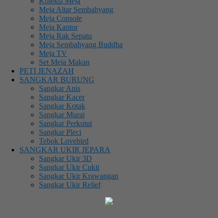
Koleksi Meja
Meja Altar Sembahyang
Meja Console
Meja Kantor
Meja Rak Sepatu
Meja Sembahyang Buddha
Meja TV
Set Meja Makan
PETI JENAZAH
SANGKAR BURUNG
Sangkar Anis
Sangkar Kacer
Sangkar Kotak
Sangkar Murai
Sangkar Perkutut
Sangkar Pleci
Tebok Lovebird
SANGKAR UKIR JEPARA
Sangkar Ukir 3D
Sangkar Ukir Cukit
Sangkar Ukir Krawangan
Sangkar Ukir Relief