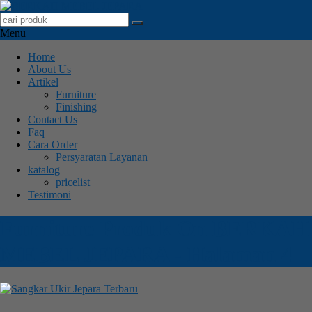
Menu
Home
About Us
Artikel
Furniture
Finishing
Contact Us
Faq
Cara Order
Persyaratan Layanan
katalog
pricelist
Testimoni
Furniture Produk On BERKAH
MEBEL JEPARA - Halaman 4