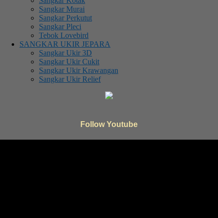
Sangkar Kotak
Sangkar Murai
Sangkar Perkutut
Sangkar Pleci
Tebok Lovebird
SANGKAR UKIR JEPARA
Sangkar Ukir 3D
Sangkar Ukir Cukit
Sangkar Ukir Krawangan
Sangkar Ukir Relief
Follow Youtube