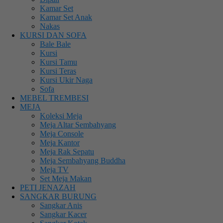
Kamar Set
Kamar Set Anak
Nakas
KURSI DAN SOFA
Bale Bale
Kursi
Kursi Tamu
Kursi Teras
Kursi Ukir Naga
Sofa
MEBEL TREMBESI
MEJA
Koleksi Meja
Meja Altar Sembahyang
Meja Console
Meja Kantor
Meja Rak Sepatu
Meja Sembahyang Buddha
Meja TV
Set Meja Makan
PETI JENAZAH
SANGKAR BURUNG
Sangkar Anis
Sangkar Kacer