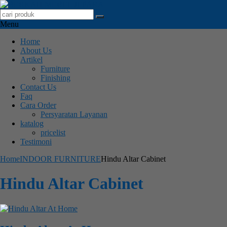
Menu
Home
About Us
Artikel
Furniture
Finishing
Contact Us
Faq
Cara Order
Persyaratan Layanan
katalog
pricelist
Testimoni
Home
INDOOR FURNITURE
Hindu Altar Cabinet
Hindu Altar Cabinet