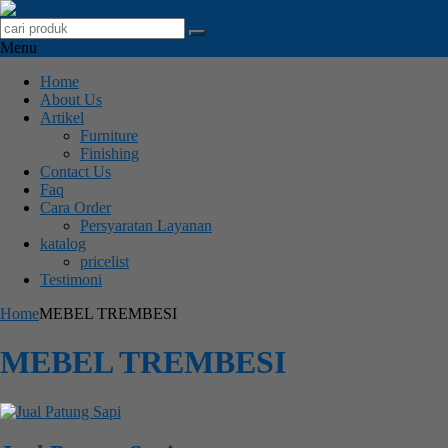
Menu
Home
About Us
Artikel
Furniture
Finishing
Contact Us
Faq
Cara Order
Persyaratan Layanan
katalog
pricelist
Testimoni
Home
MEBEL TREMBESI
MEBEL TREMBESI