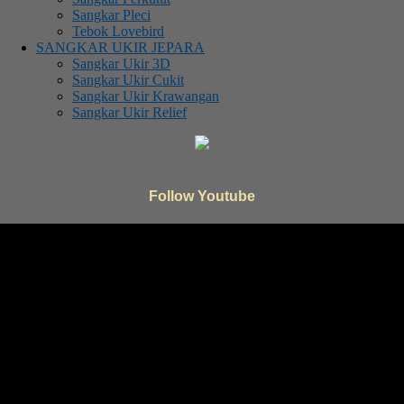
Sangkar Pleci
Tebok Lovebird
SANGKAR UKIR JEPARA
Sangkar Ukir 3D
Sangkar Ukir Cukit
Sangkar Ukir Krawangan
Sangkar Ukir Relief
Follow Youtube