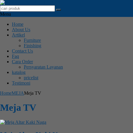
Menu
Home
About Us
Artikel
Furniture
Finishing
Contact Us
Faq
Cara Order
Persyaratan Layanan
katalog
pricelist
Testimoni
Home
MEJA
Meja TV
Meja TV