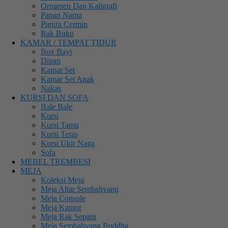
Ornamen Dan Kaligrafi
Papan Nama
Pigura Cermin
Rak Buku
KAMAR / TEMPAT TIDUR
Box Bayi
Dipan
Kamar Set
Kamar Set Anak
Nakas
KURSI DAN SOFA
Bale Bale
Kursi
Kursi Tamu
Kursi Teras
Kursi Ukir Naga
Sofa
MEBEL TREMBESI
MEJA
Koleksi Meja
Meja Altar Sembahyang
Meja Console
Meja Kantor
Meja Rak Sepatu
Meja Sembahyang Buddha