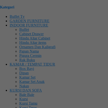
Kategori
Buffet Tv
GARDEN FURNITURE
INDOOR FURNITURE
Buffet
Cabinet Drawer
Hindu Altar Cabinet
Hindu Altar items
Ornamen Dan Kaligrafi
Papan Nama
Pigura Cermin
Rak Buku
KAMAR / TEMPAT TIDUR
Box Bayi
Dipan
Kamar Set
Kamar Set Anak
Nakas
KURSI DAN SOFA
Bale Bale
Kursi
Kursi Tamu
Kursi Teras