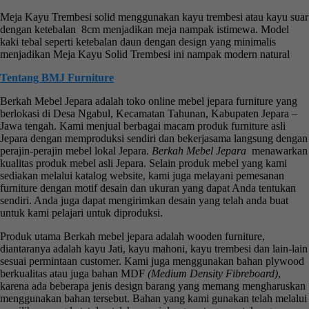
Meja Kayu Trembesi solid menggunakan kayu trembesi atau kayu suar
dengan ketebalan 8cm menjadikan meja nampak istimewa. Model
kaki tebal seperti ketebalan daun dengan design yang minimalis
menjadikan Meja Kayu Solid Trembesi ini nampak modern natural
Tentang BMJ Furniture
Berkah Mebel Jepara adalah toko online mebel jepara furniture yang
berlokasi di Desa Ngabul, Kecamatan Tahunan, Kabupaten Jepara –
Jawa tengah. Kami menjual berbagai macam produk furniture asli
Jepara dengan memproduksi sendiri dan bekerjasama langsung dengan
perajin-perajin mebel lokal Jepara.
Berkah
Meb
el Jepara
menawarkan
kualitas produk mebel asli Jepara. Selain produk mebel yang kami
sediakan melalui katalog website, kami juga melayani pemesanan
furniture dengan motif desain dan ukuran yang dapat Anda tentukan
sendiri. Anda juga dapat mengirimkan desain yang telah anda buat
untuk kami pelajari untuk diproduksi.
Produk utama Berkah mebel jepara adalah wooden furniture,
diantaranya adalah kayu Jati, kayu mahoni, kayu trembesi dan lain-lain
sesuai permintaan customer. Kami juga menggunakan bahan plywood
berkualitas atau juga bahan MDF
(Medium Density Fibreboard)
,
karena ada beberapa jenis design barang yang memang mengharuskan
menggunakan bahan tersebut. Bahan yang kami gunakan telah melalui