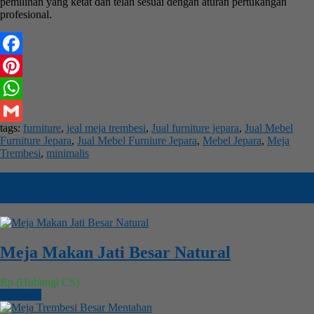
pemilihan yang ketat dan telah sesuai dengan aturan pertukangan
profesional.
Facebook
Pinterest
WhatsApp
tags:
furniture
,
jeal meja trembesi
,
Jual furniture jepara
,
Jual Mebel
Gmail
Furniture Jepara
,
Jual Mebel Furniure Jepara
,
Mebel Jepara
,
Meja
Trembesi
,
minimalis
Produk lain
Koleksi Meja
,
MEBEL TREMBESI
,
MEJA
,
Set Meja Makan
Meja Makan Jati Besar Natural
Rp (Hubungi CS)
Chat WA