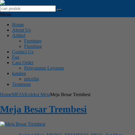
Menu
Home
About Us
Artikel
Furniture
Finishing
Contact Us
Faq
Cara Order
Persyaratan Layanan
katalog
pricelist
Testimoni
Home
MEJA
Koleksi Meja
Meja Besar Trembesi
Meja Besar Trembesi