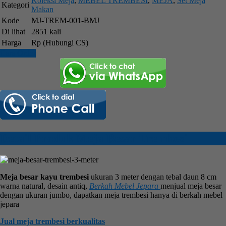
Koleksi Meja
,
MEBEL TREMBESI
,
MEJA
,
Set Meja
Kategori
Makan
Kode
MJ-TREM-001-BMJ
Di lihat
2851 kali
Harga
Rp (Hubungi CS)
Cara Order
Detail Produk Meja Besar Trembesi
Meja besar kayu trembesi
ukuran 3 meter dengan tebal daun 8 cm
warna natural, desain antiq,
Berkah Mebel Jepara
menjual meja besar
dengan ukuran jumbo, dapatkan meja trembesi hanya di berkah mebel
jepara
Jual meja trembesi berkualitas