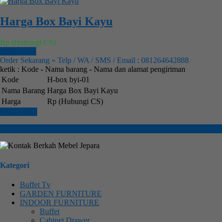
Harga Box Bayi Kayu
Rp (Hubungi CS)
Order Now
Order Sekarang » Telp / WA / SMS / Email : 081264642888
ketik : Kode - Nama barang - Nama dan alamat pengiriman
Kode
H-box byi-01
Nama Barang
Harga Box Bayi Kayu
Harga
Rp (Hubungi CS)
Lihat Detail
Kategori
Buffet Tv
GARDEN FURNITURE
INDOOR FURNITURE
Buffet
Cabinet Drawer