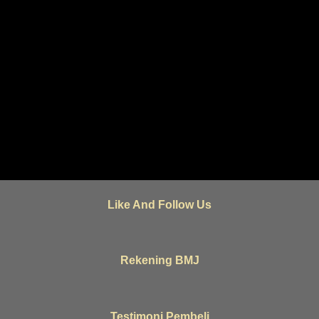
Like And Follow Us
Rekening BMJ
Testimoni Pembeli