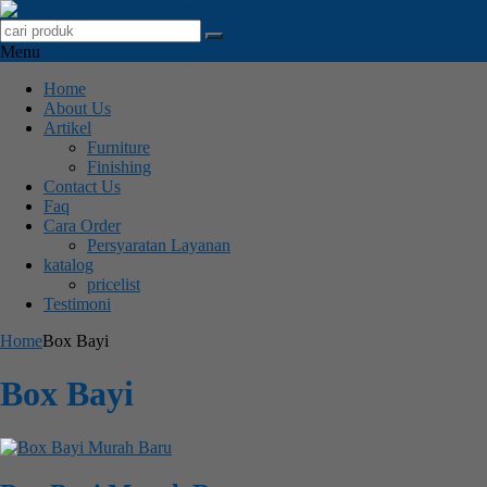
Menu
Home
About Us
Artikel
Furniture
Finishing
Contact Us
Faq
Cara Order
Persyaratan Layanan
katalog
pricelist
Testimoni
Home
Box Bayi
Box Bayi