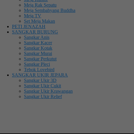
Meja Rak Sepatu
Meja Sembahyang Buddha
Meja TV
Set Meja Makan
PETI JENAZAH
SANGKAR BURUNG
Sangkar Anis
Sangkar Kacer
Sangkar Kotak
Sangkar Murai
Sangkar Perkutut
Sangkar Pleci
Tebok Lovebird
SANGKAR UKIR JEPARA
Sangkar Ukir 3D
Sangkar Ukir Cukit
Sangkar Ukir Krawangan
Sangkar Ukir Relief