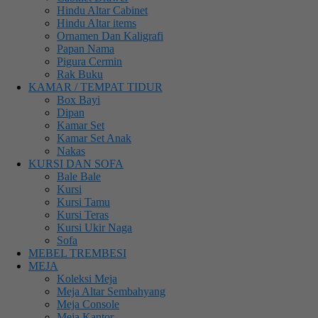
Hindu Altar Cabinet
Hindu Altar items
Ornamen Dan Kaligrafi
Papan Nama
Pigura Cermin
Rak Buku
KAMAR / TEMPAT TIDUR
Box Bayi
Dipan
Kamar Set
Kamar Set Anak
Nakas
KURSI DAN SOFA
Bale Bale
Kursi
Kursi Tamu
Kursi Teras
Kursi Ukir Naga
Sofa
MEBEL TREMBESI
MEJA
Koleksi Meja
Meja Altar Sembahyang
Meja Console
Meja Kantor