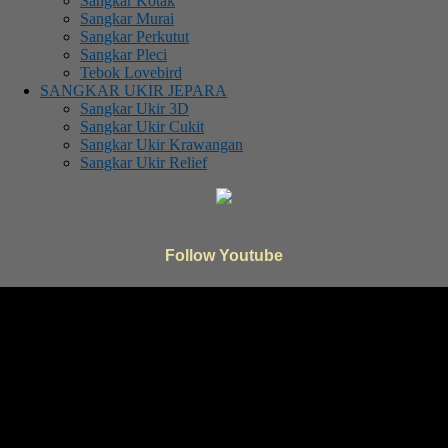
Sangkar Kotak
Sangkar Murai
Sangkar Perkutut
Sangkar Pleci
Tebok Lovebird
SANGKAR UKIR JEPARA
Sangkar Ukir 3D
Sangkar Ukir Cukit
Sangkar Ukir Krawangan
Sangkar Ukir Relief
Follow Youtube