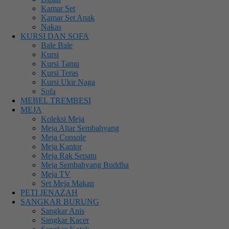
Kamar Set
Kamar Set Anak
Nakas
KURSI DAN SOFA
Bale Bale
Kursi
Kursi Tamu
Kursi Teras
Kursi Ukir Naga
Sofa
MEBEL TREMBESI
MEJA
Koleksi Meja
Meja Altar Sembahyang
Meja Console
Meja Kantor
Meja Rak Sepatu
Meja Sembahyang Buddha
Meja TV
Set Meja Makan
PETI JENAZAH
SANGKAR BURUNG
Sangkar Anis
Sangkar Kacer