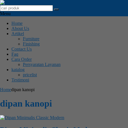
Menu
Home
About Us
Artikel
Furniture
Finishing
Contact Us
Faq
Cara Order
Persyaratan Layanan
katalog
pricelist
Testimoni
Home
dipan kanopi
dipan kanopi