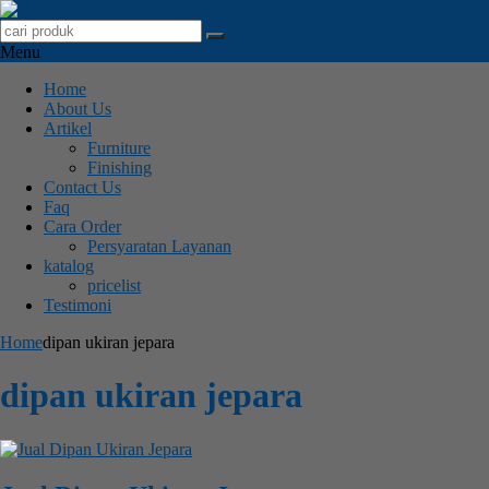
Menu
Home
About Us
Artikel
Furniture
Finishing
Contact Us
Faq
Cara Order
Persyaratan Layanan
katalog
pricelist
Testimoni
Home
dipan ukiran jepara
dipan ukiran jepara