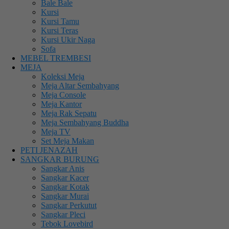
Bale Bale
Kursi
Kursi Tamu
Kursi Teras
Kursi Ukir Naga
Sofa
MEBEL TREMBESI
MEJA
Koleksi Meja
Meja Altar Sembahyang
Meja Console
Meja Kantor
Meja Rak Sepatu
Meja Sembahyang Buddha
Meja TV
Set Meja Makan
PETI JENAZAH
SANGKAR BURUNG
Sangkar Anis
Sangkar Kacer
Sangkar Kotak
Sangkar Murai
Sangkar Perkutut
Sangkar Pleci
Tebok Lovebird