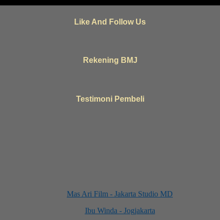
Like And Follow Us
Rekening BMJ
Testimoni Pembeli
Mas Ari Film - Jakarta Studio MD
Ibu Winda - Jogjakarta