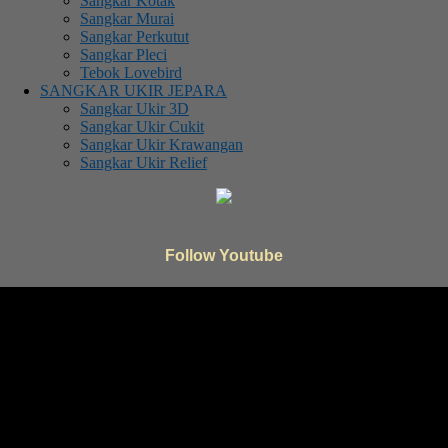
Sangkar Kotak
Sangkar Murai
Sangkar Perkutut
Sangkar Pleci
Tebok Lovebird
SANGKAR UKIR JEPARA
Sangkar Ukir 3D
Sangkar Ukir Cukit
Sangkar Ukir Krawangan
Sangkar Ukir Relief
Follow Youtube