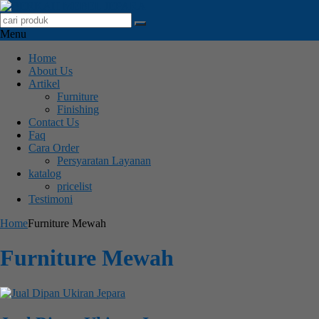
Menu
Home
About Us
Artikel
Furniture
Finishing
Contact Us
Faq
Cara Order
Persyaratan Layanan
katalog
pricelist
Testimoni
Home
Furniture Mewah
Furniture Mewah