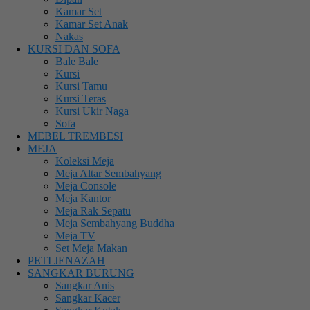
Kamar Set
Kamar Set Anak
Nakas
KURSI DAN SOFA
Bale Bale
Kursi
Kursi Tamu
Kursi Teras
Kursi Ukir Naga
Sofa
MEBEL TREMBESI
MEJA
Koleksi Meja
Meja Altar Sembahyang
Meja Console
Meja Kantor
Meja Rak Sepatu
Meja Sembahyang Buddha
Meja TV
Set Meja Makan
PETI JENAZAH
SANGKAR BURUNG
Sangkar Anis
Sangkar Kacer