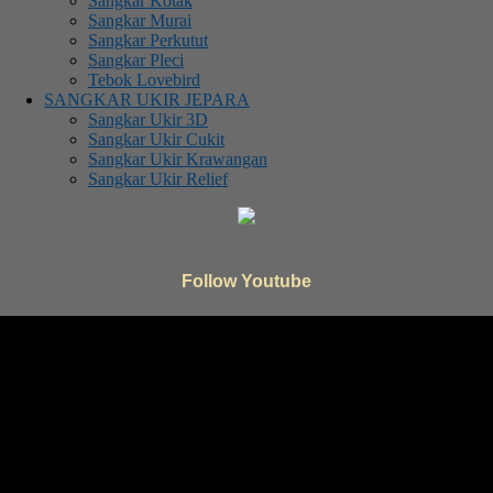
Sangkar Kotak
Sangkar Murai
Sangkar Perkutut
Sangkar Pleci
Tebok Lovebird
SANGKAR UKIR JEPARA
Sangkar Ukir 3D
Sangkar Ukir Cukit
Sangkar Ukir Krawangan
Sangkar Ukir Relief
Follow Youtube