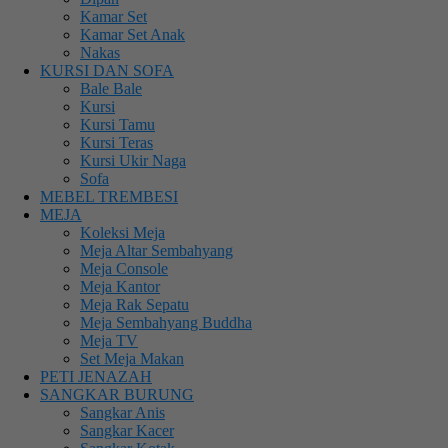
Kamar Set
Kamar Set Anak
Nakas
KURSI DAN SOFA
Bale Bale
Kursi
Kursi Tamu
Kursi Teras
Kursi Ukir Naga
Sofa
MEBEL TREMBESI
MEJA
Koleksi Meja
Meja Altar Sembahyang
Meja Console
Meja Kantor
Meja Rak Sepatu
Meja Sembahyang Buddha
Meja TV
Set Meja Makan
PETI JENAZAH
SANGKAR BURUNG
Sangkar Anis
Sangkar Kacer