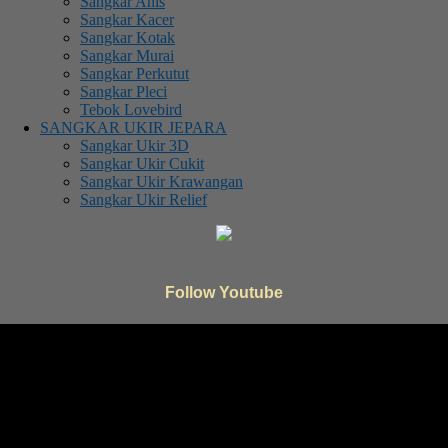
Sangkar Anis
Sangkar Kacer
Sangkar Kotak
Sangkar Murai
Sangkar Perkutut
Sangkar Pleci
Tebok Lovebird
SANGKAR UKIR JEPARA
Sangkar Ukir 3D
Sangkar Ukir Cukit
Sangkar Ukir Krawangan
Sangkar Ukir Relief
Follow Youtube