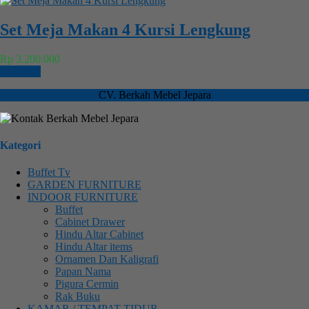
Set Meja Makan 4 Kursi Lengkung
Rp 3.200.000
Chat WA
CV. Berkah Mebel Jepara
Kategori
Buffet Tv
GARDEN FURNITURE
INDOOR FURNITURE
Buffet
Cabinet Drawer
Hindu Altar Cabinet
Hindu Altar items
Ornamen Dan Kaligrafi
Papan Nama
Pigura Cermin
Rak Buku
KAMAR / TEMPAT TIDUR