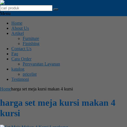
Menu
Home
About Us
Artikel
Furniture
Finishing
Contact Us
Faq
Cara Order
Persyaratan Layanan
katalog
pricelist
Testimoni
Home
harga set meja kursi makan 4 kursi
harga set meja kursi makan 4
kursi