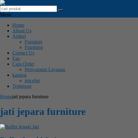
Menu
Home
About Us
Artikel
Furniture
Finishing
Contact Us
Faq
Cara Order
Persyaratan Layanan
katalog
pricelist
Testimoni
Home
jati jepara furniture
jati jepara furniture