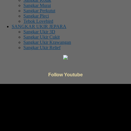
Sangkar Kotak
Sangkar Murai
Sangkar Perkutut
Sangkar Pleci
Tebok Lovebird
SANGKAR UKIR JEPARA
Sangkar Ukir 3D
Sangkar Ukir Cukit
Sangkar Ukir Krawangan
Sangkar Ukir Relief
Follow Youtube