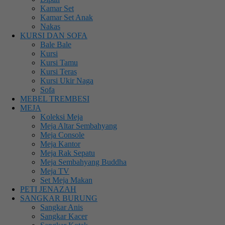
Kamar Set
Kamar Set Anak
Nakas
KURSI DAN SOFA
Bale Bale
Kursi
Kursi Tamu
Kursi Teras
Kursi Ukir Naga
Sofa
MEBEL TREMBESI
MEJA
Koleksi Meja
Meja Altar Sembahyang
Meja Console
Meja Kantor
Meja Rak Sepatu
Meja Sembahyang Buddha
Meja TV
Set Meja Makan
PETI JENAZAH
SANGKAR BURUNG
Sangkar Anis
Sangkar Kacer