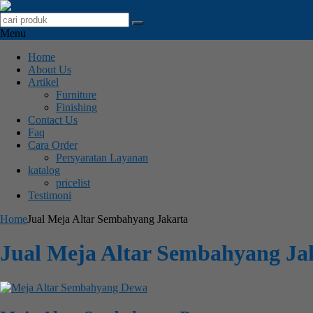
Menu
Home
About Us
Artikel
Furniture
Finishing
Contact Us
Faq
Cara Order
Persyaratan Layanan
katalog
pricelist
Testimoni
Home
Jual Meja Altar Sembahyang Jakarta
Jual Meja Altar Sembahyang Ja