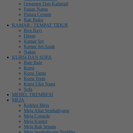
Ornamen Dan Kaligrafi
Papan Nama
Pigura Cermin
Rak Buku
KAMAR / TEMPAT TIDUR
Box Bayi
Dipan
Kamar Set
Kamar Set Anak
Nakas
KURSI DAN SOFA
Bale Bale
Kursi
Kursi Tamu
Kursi Teras
Kursi Ukir Naga
Sofa
MEBEL TREMBESI
MEJA
Koleksi Meja
Meja Altar Sembahyang
Meja Console
Meja Kantor
Meja Rak Sepatu
Meja Sembahyang Buddha