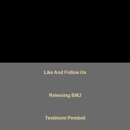
Like And Follow Us
Rekening BMJ
Testimoni Pembeli