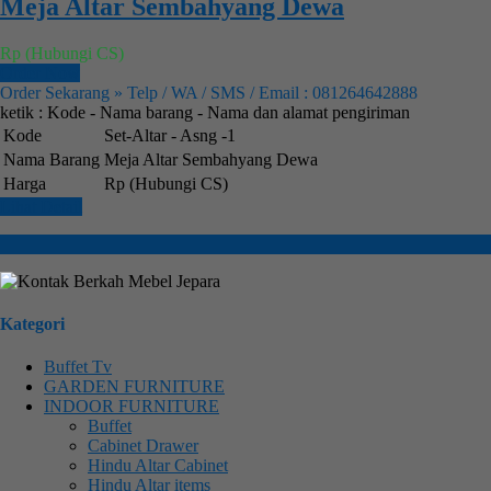
Meja Altar Sembahyang Dewa
Rp (Hubungi CS)
Order Now
Order Sekarang » Telp / WA / SMS / Email : 081264642888
ketik : Kode - Nama barang - Nama dan alamat pengiriman
Kode
Set-Altar - Asng -1
Nama Barang
Meja Altar Sembahyang Dewa
Harga
Rp (Hubungi CS)
Lihat Detail
Kategori
Buffet Tv
GARDEN FURNITURE
INDOOR FURNITURE
Buffet
Cabinet Drawer
Hindu Altar Cabinet
Hindu Altar items