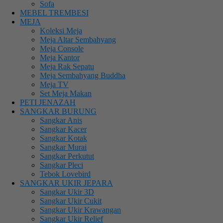
Sofa
MEBEL TREMBESI
MEJA
Koleksi Meja
Meja Altar Sembahyang
Meja Console
Meja Kantor
Meja Rak Sepatu
Meja Sembahyang Buddha
Meja TV
Set Meja Makan
PETI JENAZAH
SANGKAR BURUNG
Sangkar Anis
Sangkar Kacer
Sangkar Kotak
Sangkar Murai
Sangkar Perkutut
Sangkar Pleci
Tebok Lovebird
SANGKAR UKIR JEPARA
Sangkar Ukir 3D
Sangkar Ukir Cukit
Sangkar Ukir Krawangan
Sangkar Ukir Relief