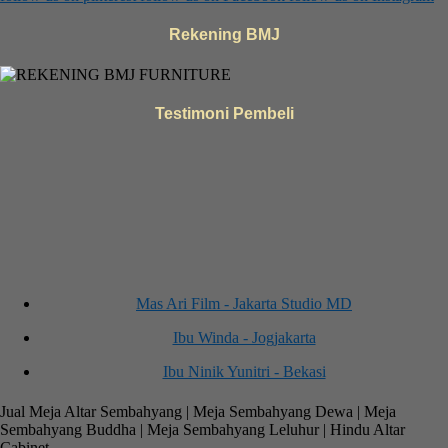
Rekening BMJ
Testimoni Pembeli
Mas Ari Film - Jakarta Studio MD
Ibu Winda - Jogjakarta
Ibu Ninik Yunitri - Bekasi
Tommy Boendajaya - Medan
Jual Meja Altar Sembahyang | Meja Sembahyang Dewa | Meja
Sembahyang Buddha | Meja Sembahyang Leluhur | Hindu Altar
Ibu. Yuli - Surabaya
Cabinet