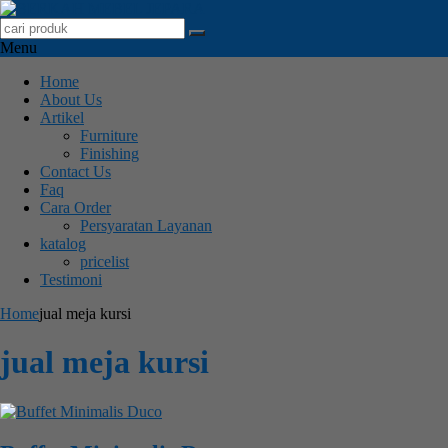
Menu
Home
About Us
Artikel
Furniture
Finishing
Contact Us
Faq
Cara Order
Persyaratan Layanan
katalog
pricelist
Testimoni
Home
jual meja kursi
jual meja kursi