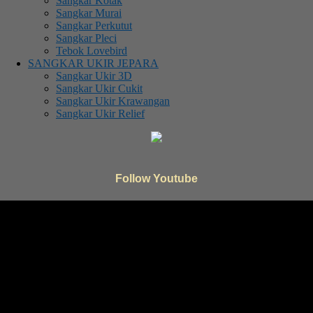
Sangkar Kotak
Sangkar Murai
Sangkar Perkutut
Sangkar Pleci
Tebok Lovebird
SANGKAR UKIR JEPARA
Sangkar Ukir 3D
Sangkar Ukir Cukit
Sangkar Ukir Krawangan
Sangkar Ukir Relief
Follow Youtube