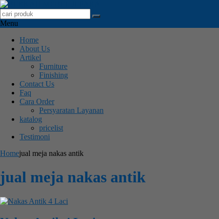
Menu
Home
About Us
Artikel
Furniture
Finishing
Contact Us
Faq
Cara Order
Persyaratan Layanan
katalog
pricelist
Testimoni
Home
jual meja nakas antik
jual meja nakas antik