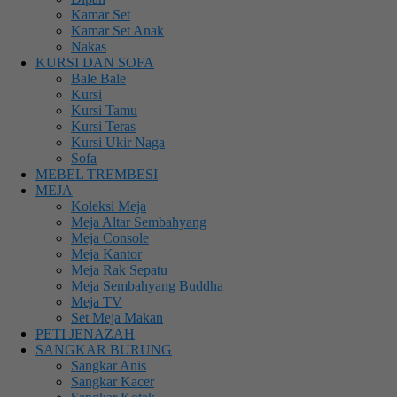
Kamar Set
Kamar Set Anak
Nakas
KURSI DAN SOFA
Bale Bale
Kursi
Kursi Tamu
Kursi Teras
Kursi Ukir Naga
Sofa
MEBEL TREMBESI
MEJA
Koleksi Meja
Meja Altar Sembahyang
Meja Console
Meja Kantor
Meja Rak Sepatu
Meja Sembahyang Buddha
Meja TV
Set Meja Makan
PETI JENAZAH
SANGKAR BURUNG
Sangkar Anis
Sangkar Kacer