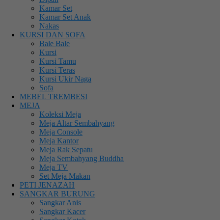
Kamar Set
Kamar Set Anak
Nakas
KURSI DAN SOFA
Bale Bale
Kursi
Kursi Tamu
Kursi Teras
Kursi Ukir Naga
Sofa
MEBEL TREMBESI
MEJA
Koleksi Meja
Meja Altar Sembahyang
Meja Console
Meja Kantor
Meja Rak Sepatu
Meja Sembahyang Buddha
Meja TV
Set Meja Makan
PETI JENAZAH
SANGKAR BURUNG
Sangkar Anis
Sangkar Kacer