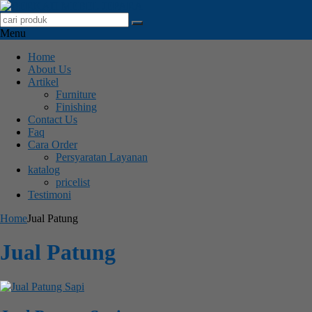
Menu
Home
About Us
Artikel
Furniture
Finishing
Contact Us
Faq
Cara Order
Persyaratan Layanan
katalog
pricelist
Testimoni
Home
Jual Patung
Jual Patung