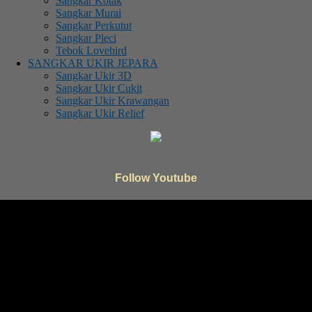
Sangkar Kotak
Sangkar Murai
Sangkar Perkutut
Sangkar Pleci
Tebok Lovebird
SANGKAR UKIR JEPARA
Sangkar Ukir 3D
Sangkar Ukir Cukit
Sangkar Ukir Krawangan
Sangkar Ukir Relief
Follow Youtube