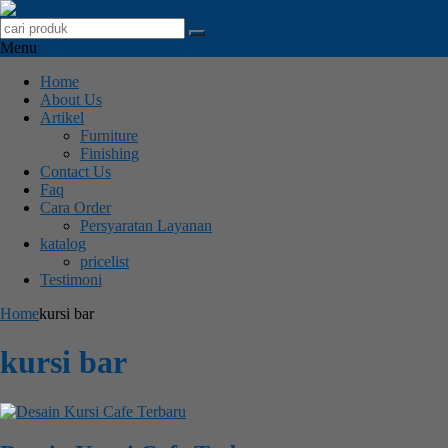
Menu
Home
About Us
Artikel
Furniture
Finishing
Contact Us
Faq
Cara Order
Persyaratan Layanan
katalog
pricelist
Testimoni
Home
kursi bar
kursi bar