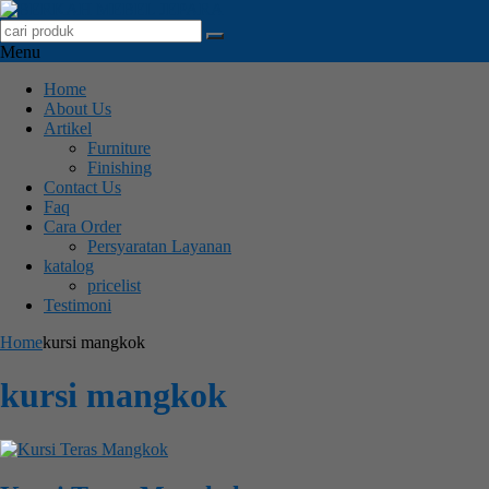
Menu
Home
About Us
Artikel
Furniture
Finishing
Contact Us
Faq
Cara Order
Persyaratan Layanan
katalog
pricelist
Testimoni
Home
kursi mangkok
kursi mangkok