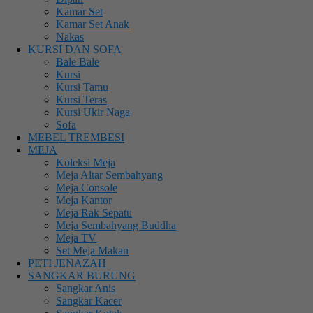
Kamar Set
Kamar Set Anak
Nakas
KURSI DAN SOFA
Bale Bale
Kursi
Kursi Tamu
Kursi Teras
Kursi Ukir Naga
Sofa
MEBEL TREMBESI
MEJA
Koleksi Meja
Meja Altar Sembahyang
Meja Console
Meja Kantor
Meja Rak Sepatu
Meja Sembahyang Buddha
Meja TV
Set Meja Makan
PETI JENAZAH
SANGKAR BURUNG
Sangkar Anis
Sangkar Kacer