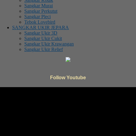
Sangkar Kotak
Sangkar Murai
Sangkar Perkutut
Sangkar Pleci
Tebok Lovebird
SANGKAR UKIR JEPARA
Sangkar Ukir 3D
Sangkar Ukir Cukit
Sangkar Ukir Krawangan
Sangkar Ukir Relief
Follow Youtube