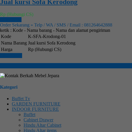
Jual kursi Sofa Kerodong
Rp (Hubungi CS)
Order Now
Order Sekarang » Telp / WA / SMS / Email : 081264642888
ketik : Kode - Nama barang - Nama dan alamat pengiriman
Kode
K-SFA-Krodong-01
Nama Barang
Jual kursi Sofa Kerodong
Harga
Rp (Hubungi CS)
Lihat Detail
Kategori
Buffet Tv
GARDEN FURNITURE
INDOOR FURNITURE
Buffet
Cabinet Drawer
Hindu Altar Cabinet
Hindu Altar items