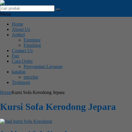
Menu
Home
About Us
Artikel
Furniture
Finishing
Contact Us
Faq
Cara Order
Persyaratan Layanan
katalog
pricelist
Testimoni
Home
Kursi Sofa Kerodong Jepara
Kursi Sofa Kerodong Jepara