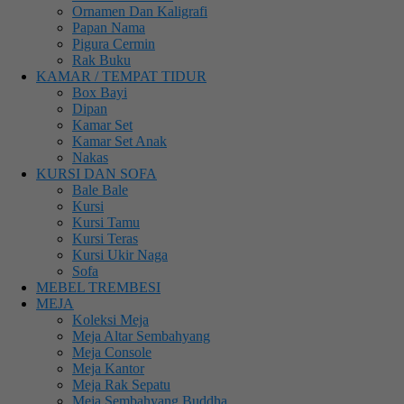
Ornamen Dan Kaligrafi
Papan Nama
Pigura Cermin
Rak Buku
KAMAR / TEMPAT TIDUR
Box Bayi
Dipan
Kamar Set
Kamar Set Anak
Nakas
KURSI DAN SOFA
Bale Bale
Kursi
Kursi Tamu
Kursi Teras
Kursi Ukir Naga
Sofa
MEBEL TREMBESI
MEJA
Koleksi Meja
Meja Altar Sembahyang
Meja Console
Meja Kantor
Meja Rak Sepatu
Meja Sembahyang Buddha