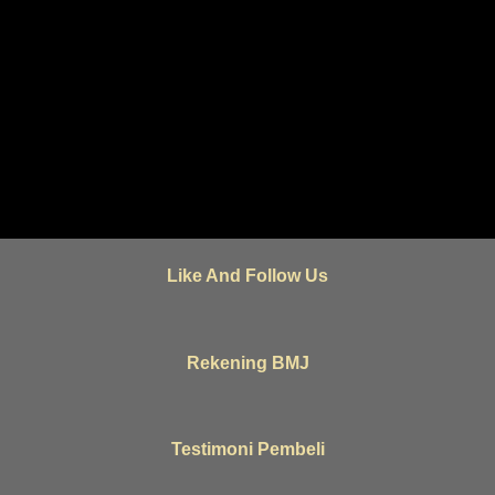
Like And Follow Us
Rekening BMJ
Testimoni Pembeli