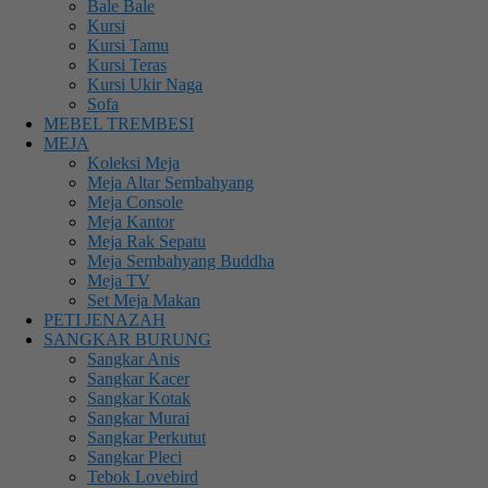
Bale Bale
Kursi
Kursi Tamu
Kursi Teras
Kursi Ukir Naga
Sofa
MEBEL TREMBESI
MEJA
Koleksi Meja
Meja Altar Sembahyang
Meja Console
Meja Kantor
Meja Rak Sepatu
Meja Sembahyang Buddha
Meja TV
Set Meja Makan
PETI JENAZAH
SANGKAR BURUNG
Sangkar Anis
Sangkar Kacer
Sangkar Kotak
Sangkar Murai
Sangkar Perkutut
Sangkar Pleci
Tebok Lovebird