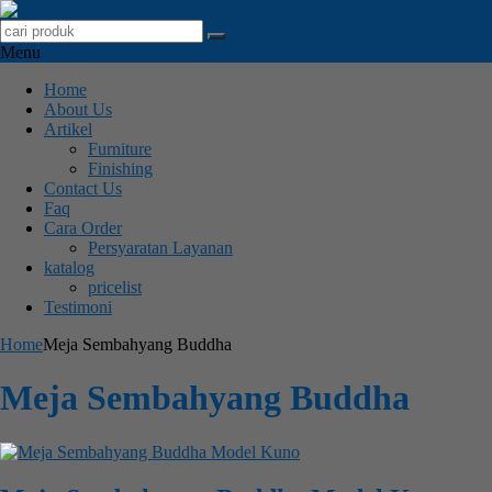
Menu
Home
About Us
Artikel
Furniture
Finishing
Contact Us
Faq
Cara Order
Persyaratan Layanan
katalog
pricelist
Testimoni
Home
Meja Sembahyang Buddha
Meja Sembahyang Buddha