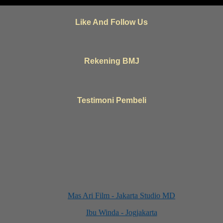
Like And Follow Us
Rekening BMJ
Testimoni Pembeli
Mas Ari Film - Jakarta Studio MD
Ibu Winda - Jogjakarta