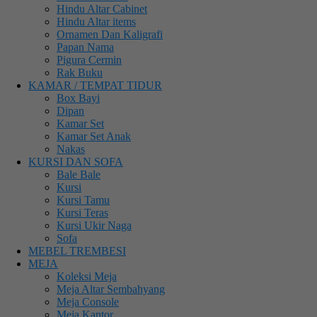
Hindu Altar Cabinet
Hindu Altar items
Ornamen Dan Kaligrafi
Papan Nama
Pigura Cermin
Rak Buku
KAMAR / TEMPAT TIDUR
Box Bayi
Dipan
Kamar Set
Kamar Set Anak
Nakas
KURSI DAN SOFA
Bale Bale
Kursi
Kursi Tamu
Kursi Teras
Kursi Ukir Naga
Sofa
MEBEL TREMBESI
MEJA
Koleksi Meja
Meja Altar Sembahyang
Meja Console
Meja Kantor