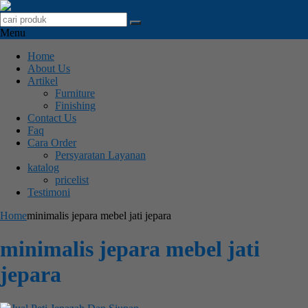
Menu
Home
About Us
Artikel
Furniture
Finishing
Contact Us
Faq
Cara Order
Persyaratan Layanan
katalog
pricelist
Testimoni
Home
minimalis jepara mebel jati jepara
minimalis jepara mebel jati
jepara