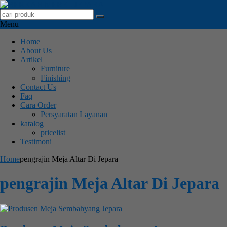
Menu
Home
About Us
Artikel
Furniture
Finishing
Contact Us
Faq
Cara Order
Persyaratan Layanan
katalog
pricelist
Testimoni
Home
pengrajin Meja Altar Di Jepara
pengrajin Meja Altar Di Jepara