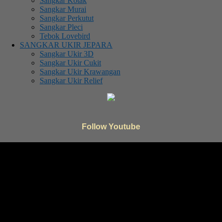
Sangkar Kotak
Sangkar Murai
Sangkar Perkutut
Sangkar Pleci
Tebok Lovebird
SANGKAR UKIR JEPARA
Sangkar Ukir 3D
Sangkar Ukir Cukit
Sangkar Ukir Krawangan
Sangkar Ukir Relief
Follow Youtube