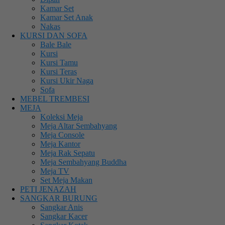
Kamar Set
Kamar Set Anak
Nakas
KURSI DAN SOFA
Bale Bale
Kursi
Kursi Tamu
Kursi Teras
Kursi Ukir Naga
Sofa
MEBEL TREMBESI
MEJA
Koleksi Meja
Meja Altar Sembahyang
Meja Console
Meja Kantor
Meja Rak Sepatu
Meja Sembahyang Buddha
Meja TV
Set Meja Makan
PETI JENAZAH
SANGKAR BURUNG
Sangkar Anis
Sangkar Kacer