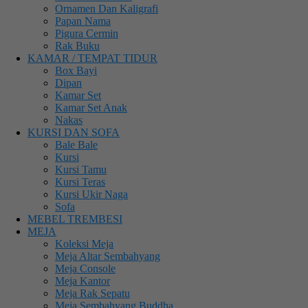
Ornamen Dan Kaligrafi
Papan Nama
Pigura Cermin
Rak Buku
KAMAR / TEMPAT TIDUR
Box Bayi
Dipan
Kamar Set
Kamar Set Anak
Nakas
KURSI DAN SOFA
Bale Bale
Kursi
Kursi Tamu
Kursi Teras
Kursi Ukir Naga
Sofa
MEBEL TREMBESI
MEJA
Koleksi Meja
Meja Altar Sembahyang
Meja Console
Meja Kantor
Meja Rak Sepatu
Meja Sembahyang Buddha