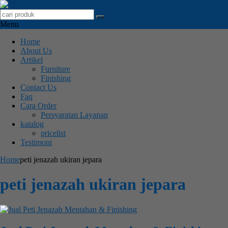
Menu
Home
About Us
Artikel
Furniture
Finishing
Contact Us
Faq
Cara Order
Persyaratan Layanan
katalog
pricelist
Testimoni
Home
peti jenazah ukiran jepara
peti jenazah ukiran jepara