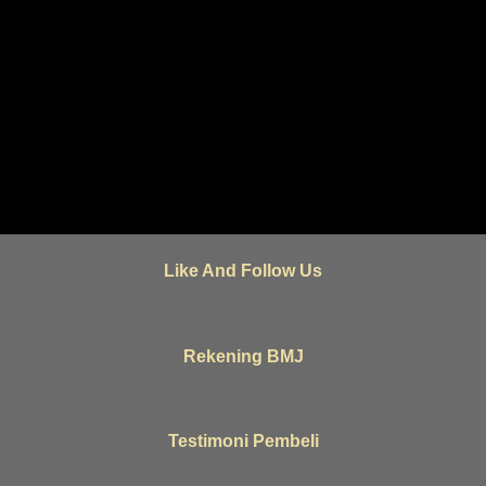
Like And Follow Us
Rekening BMJ
Testimoni Pembeli