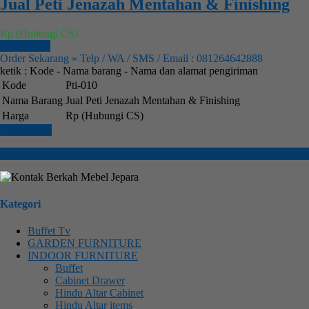
Jual Peti Jenazah Mentahan & Finishing
Rp (Hubungi CS)
Order Now
Order Sekarang » Telp / WA / SMS / Email : 081264642888
ketik : Kode - Nama barang - Nama dan alamat pengiriman
Kode
Pti-010
Nama Barang
Jual Peti Jenazah Mentahan & Finishing
Harga
Rp (Hubungi CS)
Lihat Detail
Kategori
Buffet Tv
GARDEN FURNITURE
INDOOR FURNITURE
Buffet
Cabinet Drawer
Hindu Altar Cabinet
Hindu Altar items