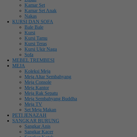
Kamar Set
Kamar Set Anak
Nakas
KURSI DAN SOFA
Bale Bale
Kursi
Kursi Tamu
Kursi Teras
Kursi Ukir Naga
Sofa
MEBEL TREMBESI
MEJA
Koleksi Meja
Meja Altar Sembahyang
Meja Console
Meja Kantor
Meja Rak Sepatu
Meja Sembahyang Buddha
Meja TV
Set Meja Makan
PETI JENAZAH
SANGKAR BURUNG
Sangkar Anis
Sangkar Kacer