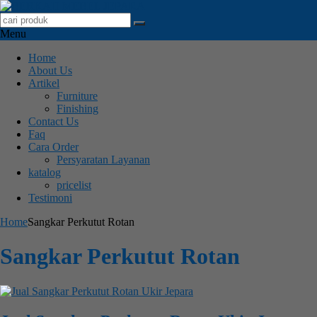
Menu
Home
About Us
Artikel
Furniture
Finishing
Contact Us
Faq
Cara Order
Persyaratan Layanan
katalog
pricelist
Testimoni
Home
Sangkar Perkutut Rotan
Sangkar Perkutut Rotan