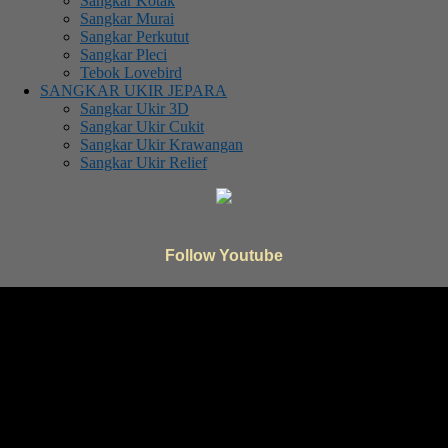
Sangkar Kotak
Sangkar Murai
Sangkar Perkutut
Sangkar Pleci
Tebok Lovebird
SANGKAR UKIR JEPARA
Sangkar Ukir 3D
Sangkar Ukir Cukit
Sangkar Ukir Krawangan
Sangkar Ukir Relief
Follow Youtube