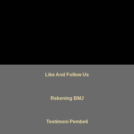
Like And Follow Us
Rekening BMJ
Testimoni Pembeli