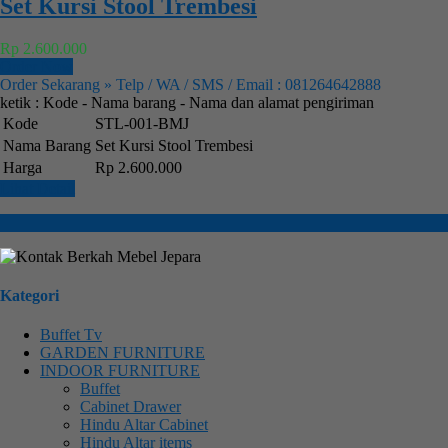
Set Kursi Stool Trembesi
Rp 2.600.000
Order Now
Order Sekarang » Telp / WA / SMS / Email : 081264642888
ketik : Kode - Nama barang - Nama dan alamat pengiriman
Kode
STL-001-BMJ
Nama Barang
Set Kursi Stool Trembesi
Harga
Rp 2.600.000
Lihat Detail
Kategori
Buffet Tv
GARDEN FURNITURE
INDOOR FURNITURE
Buffet
Cabinet Drawer
Hindu Altar Cabinet
Hindu Altar items