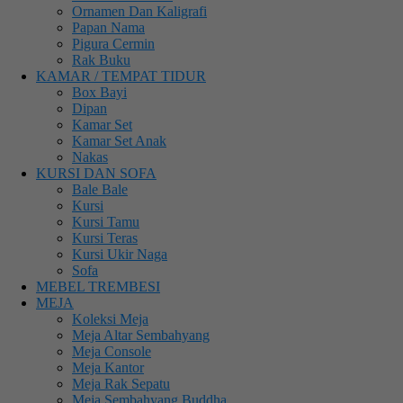
Ornamen Dan Kaligrafi
Papan Nama
Pigura Cermin
Rak Buku
KAMAR / TEMPAT TIDUR
Box Bayi
Dipan
Kamar Set
Kamar Set Anak
Nakas
KURSI DAN SOFA
Bale Bale
Kursi
Kursi Tamu
Kursi Teras
Kursi Ukir Naga
Sofa
MEBEL TREMBESI
MEJA
Koleksi Meja
Meja Altar Sembahyang
Meja Console
Meja Kantor
Meja Rak Sepatu
Meja Sembahyang Buddha