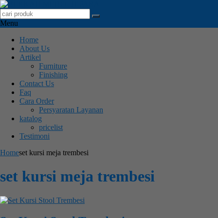
Menu
Home
About Us
Artikel
Furniture
Finishing
Contact Us
Faq
Cara Order
Persyaratan Layanan
katalog
pricelist
Testimoni
Home
set kursi meja trembesi
set kursi meja trembesi