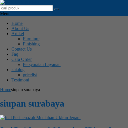
Menu
Home
About Us
Artikel
Furniture
Finishing
Contact Us
Faq
Cara Order
Persyaratan Layanan
katalog
pricelist
Testimoni
Home
siupan surabaya
siupan surabaya