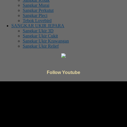
Sangkar Kotak
Sangkar Murai
Sangkar Perkutut
Sangkar Pleci
Tebok Lovebird
SANGKAR UKIR JEPARA
Sangkar Ukir 3D
Sangkar Ukir Cukit
Sangkar Ukir Krawangan
Sangkar Ukir Relief
Follow Youtube