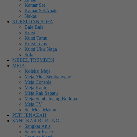
Kamar Set
Kamar Set Anak
Nakas
KURSI DAN SOFA
Bale Bale
Kursi
Kursi Tamu
Kursi Teras
Kursi Ukir Naga
Sofa
MEBEL TREMBESI
MEJA
Koleksi Meja
Meja Altar Sembahyang
Meja Console
Meja Kantor
Meja Rak Sepatu
Meja Sembahyang Buddha
Meja TV
Set Meja Makan
PETI JENAZAH
SANGKAR BURUNG
Sangkar Anis
Sangkar Kacer