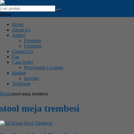
Menu
Home
About Us
Artikel
Furniture
Finishing
Contact Us
Faq
Cara Order
Persyaratan Layanan
katalog
pricelist
Testimoni
Home
stool meja trembesi
stool meja trembesi