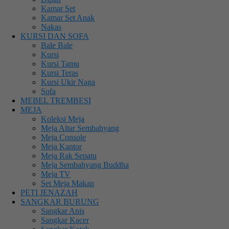
Kamar Set
Kamar Set Anak
Nakas
KURSI DAN SOFA
Bale Bale
Kursi
Kursi Tamu
Kursi Teras
Kursi Ukir Naga
Sofa
MEBEL TREMBESI
MEJA
Koleksi Meja
Meja Altar Sembahyang
Meja Console
Meja Kantor
Meja Rak Sepatu
Meja Sembahyang Buddha
Meja TV
Set Meja Makan
PETI JENAZAH
SANGKAR BURUNG
Sangkar Anis
Sangkar Kacer