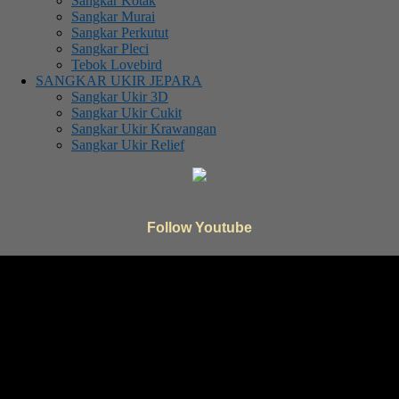
Sangkar Kotak
Sangkar Murai
Sangkar Perkutut
Sangkar Pleci
Tebok Lovebird
SANGKAR UKIR JEPARA
Sangkar Ukir 3D
Sangkar Ukir Cukit
Sangkar Ukir Krawangan
Sangkar Ukir Relief
Follow Youtube