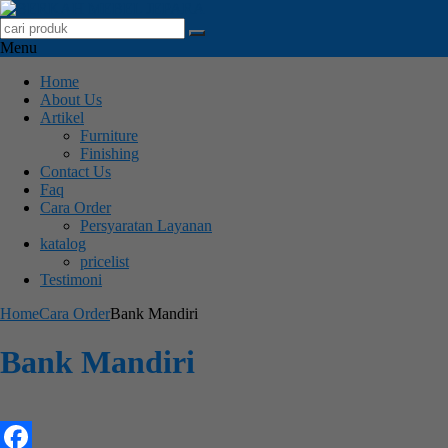
Menu
Home
About Us
Artikel
Furniture
Finishing
Contact Us
Faq
Cara Order
Persyaratan Layanan
katalog
pricelist
Testimoni
Home
Cara Order
Bank Mandiri
Bank Mandiri