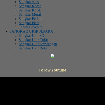
Sangkar Anis
Sangkar Kacer
Sangkar Kotak
Sangkar Murai
Sangkar Perkutut
Sangkar Pleci
Tebok Lovebird
SANGKAR UKIR JEPARA
Sangkar Ukir 3D
Sangkar Ukir Cukit
Sangkar Ukir Krawangan
Sangkar Ukir Relief
Follow Youtube