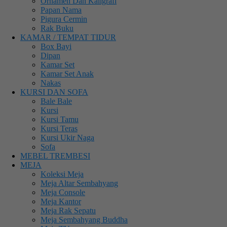
Ornamen Dan Kaligrafi
Papan Nama
Pigura Cermin
Rak Buku
KAMAR / TEMPAT TIDUR
Box Bayi
Dipan
Kamar Set
Kamar Set Anak
Nakas
KURSI DAN SOFA
Bale Bale
Kursi
Kursi Tamu
Kursi Teras
Kursi Ukir Naga
Sofa
MEBEL TREMBESI
MEJA
Koleksi Meja
Meja Altar Sembahyang
Meja Console
Meja Kantor
Meja Rak Sepatu
Meja Sembahyang Buddha