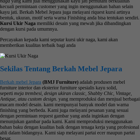
naga
yang kami jual menggunakan kayu jati perhutani berkualitas
kecuali permintaan customer yang ingin menggunakan bahan selain
kayu jati. Berkah Mebel Jepara juga melayani riquest kursi artinya
bentuk, ukuran, motif serta warna Finishing anda bisa tentukan sendiri.
Kursi Ukir Naga
memiliki desain yang mewah jika dibandingkan
dengan kursi pada umumnya.
Percayakan kepada kami seputar kursi ukir naga, kami akan
memberikan kualitas terbaik bagi anda
Sekilas Tentang Berkah Mebel Jepara
Berkah mebel Jepara
(BMJ Furniture)
adalah produsen mebel
furniture interior dan eksterior furniture spesialis kayu solid,
seperti
meja trembesi, design ukiran classic, Shabby Chic, Vintage,
Antique, atau custom design.
yang memproduksi dan menjual berbagai
macam model desain. kami mempunyai banyak model dan warna
finishing yang berbeda. Kami juga melayani pesanan yang sesuai
dengan permintaan request gambar yang anda inginkan dengan
menunjukan gambar pada kami. Kami memproduksi menggunakan
bahan baku dengan kualitas baik dengan tenaga kerja yang profesional
ahli dalam bidangnya. Kami siap melayani partai ecer maupun partai
besar.