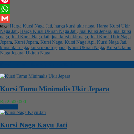
Pinterest
WhatsApp
tags:
Harga Kursi Naga Jati
,
harga kursi ukir naga
,
Harga Kursi Ukir
Gmail
Naga Jati
,
Harga Kursi Ukiran Naga Jati
,
Jual Kursi Jepara
,
jual kursi
naga
,
Jual Kursi Naga Jati
,
jual kursi ukir naga
,
Jual Kursi Ukir Naga
Jepara
,
Kursi Jepara
,
Kursi Naga
,
Kursi Naga Api
,
Kursi Naga Jati
,
kursi ukir naga
,
kursi ukiran jepara
,
Kursi Ukiran Naga
,
Kursi Ukiran
Naga Jepara
,
Ukiran Naga
Produk lain
Kursi
,
Kursi Tamu
Kursi Tamu Minimalis Ukir Jepara
Rp 2.500.000
Chat WA
Kursi Naga Kayu Jati