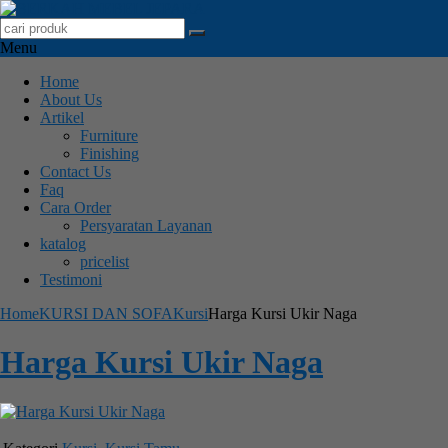
Menu
Home
About Us
Artikel
Furniture
Finishing
Contact Us
Faq
Cara Order
Persyaratan Layanan
katalog
pricelist
Testimoni
Home
KURSI DAN SOFA
Kursi
Harga Kursi Ukir Naga
Harga Kursi Ukir Naga