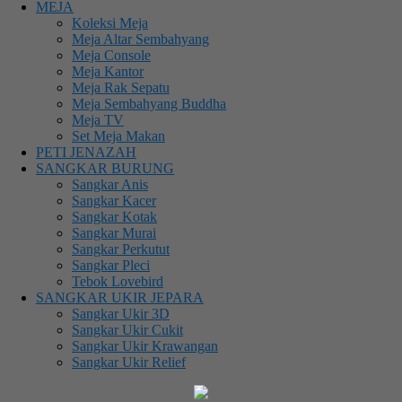
MEJA
Koleksi Meja
Meja Altar Sembahyang
Meja Console
Meja Kantor
Meja Rak Sepatu
Meja Sembahyang Buddha
Meja TV
Set Meja Makan
PETI JENAZAH
SANGKAR BURUNG
Sangkar Anis
Sangkar Kacer
Sangkar Kotak
Sangkar Murai
Sangkar Perkutut
Sangkar Pleci
Tebok Lovebird
SANGKAR UKIR JEPARA
Sangkar Ukir 3D
Sangkar Ukir Cukit
Sangkar Ukir Krawangan
Sangkar Ukir Relief