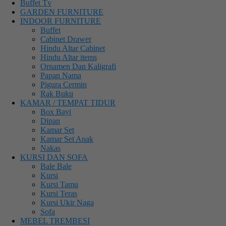
Buffet Tv
GARDEN FURNITURE
INDOOR FURNITURE
Buffet
Cabinet Drawer
Hindu Altar Cabinet
Hindu Altar items
Ornamen Dan Kaligrafi
Papan Nama
Pigura Cermin
Rak Buku
KAMAR / TEMPAT TIDUR
Box Bayi
Dipan
Kamar Set
Kamar Set Anak
Nakas
KURSI DAN SOFA
Bale Bale
Kursi
Kursi Tamu
Kursi Teras
Kursi Ukir Naga
Sofa
MEBEL TREMBESI