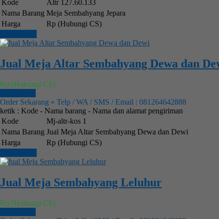
Kode
Altr 127.60.133
Nama Barang
Meja Sembahyang Jepara
Harga
Rp (Hubungi CS)
Lihat Detail
Jual Meja Altar Sembahyang Dewa dan De
Rp (Hubungi CS)
Order Now
Order Sekarang » Telp / WA / SMS / Email : 081264642888
ketik : Kode - Nama barang - Nama dan alamat pengiriman
Kode
Mj-altr-kos 1
Nama Barang
Jual Meja Altar Sembahyang Dewa dan Dewi
Harga
Rp (Hubungi CS)
Lihat Detail
Jual Meja Sembahyang Leluhur
Rp (Hubungi CS)
Order Now