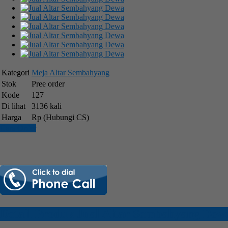
Kategori
Meja Altar Sembahyang
Stok
Pree order
Kode
127
Di lihat
3136 kali
Harga
Rp (Hubungi CS)
Cara Order
Detail Produk Jual Altar Sembahyang Dew