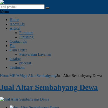
Menu
Home
About Us
Artikel
Furniture
Finishing
Contact Us
Faq
Cara Order
Persyaratan Layanan
katalog
pricelist
Testimoni
Home
MEJA
Meja Altar Sembahyang
Jual Altar Sembahyang Dewa
Jual Altar Sembahyang Dewa