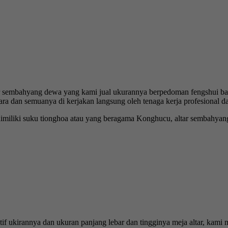
r sembahyang dewa yang kami jual ukurannya berpedoman fengshui ba
a dan semuanya di kerjakan langsung oleh tenaga kerja profesional da
 dimiliki suku tionghoa atau yang beragama Konghucu, altar sembahya
if ukirannya dan ukuran panjang lebar dan tingginya meja altar, kami