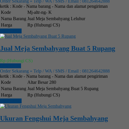
Order Sekarang » Telp / WA / SMS / Email : 081264642888
ketik : Kode - Nama barang - Nama dan alamat pengiriman
Kode
Mj-altr-ng- K
Nama Barang
Jual Meja Sembahyang Leluhur
Harga
Rp (Hubungi CS)
Lihat Detail
Jual Meja Sembahyang Buat 5 Rupang
Rp (Hubungi CS)
Order Now
Order Sekarang » Telp / WA / SMS / Email : 081264642888
ketik : Kode - Nama barang - Nama dan alamat pengiriman
Kode
Altar Besar 280
Nama Barang
Jual Meja Sembahyang Buat 5 Rupang
Harga
Rp (Hubungi CS)
Lihat Detail
Ukuran Fengshui Meja Sembahyang