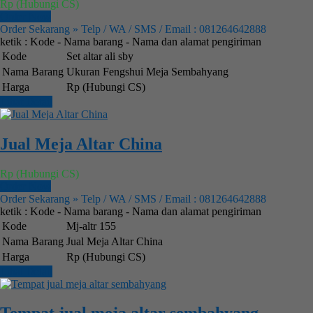
Rp (Hubungi CS)
Order Now
Order Sekarang » Telp / WA / SMS / Email : 081264642888
ketik : Kode - Nama barang - Nama dan alamat pengiriman
Kode
Set altar ali sby
Nama Barang
Ukuran Fengshui Meja Sembahyang
Harga
Rp (Hubungi CS)
Lihat Detail
Jual Meja Altar China
Rp (Hubungi CS)
Order Now
Order Sekarang » Telp / WA / SMS / Email : 081264642888
ketik : Kode - Nama barang - Nama dan alamat pengiriman
Kode
Mj-altr 155
Nama Barang
Jual Meja Altar China
Harga
Rp (Hubungi CS)
Lihat Detail