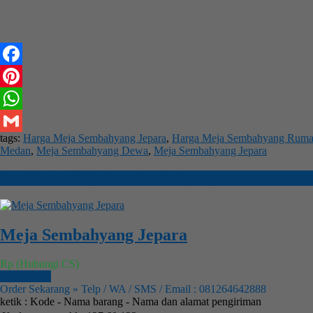
Facebook
Pinterest
WhatsApp
tags:
Harga Meja Sembahyang Jepara
,
Harga Meja Sembahyang Rum
Gmail
Medan
,
Meja Sembahyang Dewa
,
Meja Sembahyang Jepara
Produk lain
Meja Altar Sembahyang
Meja Sembahyang Jepara
Rp (Hubungi CS)
Order Now
Order Sekarang » Telp / WA / SMS / Email : 081264642888
ketik : Kode - Nama barang - Nama dan alamat pengiriman