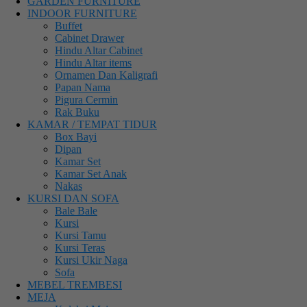
GARDEN FURNITURE
INDOOR FURNITURE
Buffet
Cabinet Drawer
Hindu Altar Cabinet
Hindu Altar items
Ornamen Dan Kaligrafi
Papan Nama
Pigura Cermin
Rak Buku
KAMAR / TEMPAT TIDUR
Box Bayi
Dipan
Kamar Set
Kamar Set Anak
Nakas
KURSI DAN SOFA
Bale Bale
Kursi
Kursi Tamu
Kursi Teras
Kursi Ukir Naga
Sofa
MEBEL TREMBESI
MEJA