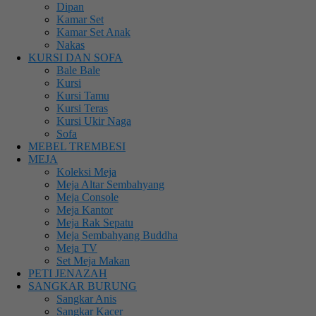
Dipan
Kamar Set
Kamar Set Anak
Nakas
KURSI DAN SOFA
Bale Bale
Kursi
Kursi Tamu
Kursi Teras
Kursi Ukir Naga
Sofa
MEBEL TREMBESI
MEJA
Koleksi Meja
Meja Altar Sembahyang
Meja Console
Meja Kantor
Meja Rak Sepatu
Meja Sembahyang Buddha
Meja TV
Set Meja Makan
PETI JENAZAH
SANGKAR BURUNG
Sangkar Anis
Sangkar Kacer