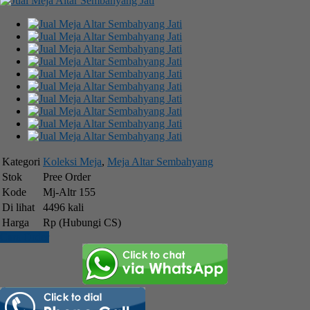
Kategori
Koleksi Meja
,
Meja Altar Sembahyang
Stok
Pree Order
Kode
Mj-Altr 155
Di lihat
4496 kali
Harga
Rp (Hubungi CS)
Cara Order