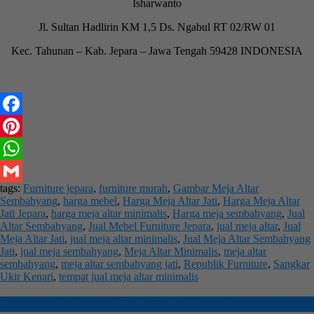
Isharwanto
Jl. Sultan Hadlirin KM 1,5 Ds. Ngabul RT 02/RW 01
Kec. Tahunan – Kab. Jepara – Jawa Tengah 59428 INDONESIA
Facebook
Pinterest
WhatsApp
tags:
Furniture jepara
,
furniture murah
,
Gambar Meja Altar
Gmail
Sembahyang
,
harga mebel
,
Harga Meja Altar Jati
,
Harga Meja Altar
Jati Jepara
,
harga meja altar minimalis
,
Harga meja sembahyang
,
Jual
Altar Sembahyang
,
Jual Mebel Furniture Jepara
,
jual meja altar
,
Jual
Meja Altar Jati
,
jual meja altar minimalis
,
Jual Meja Altar Sembahyang
Jati
,
jual meja sembahyang
,
Meja Altar Minimalis
,
meja altar
sembahyang
,
meja altar sembahyang jati
,
Republik Furniture
,
Sangkar
Ukir Kenari
,
tempat jual meja altar minimalis
Produk lain
Koleksi Meja
,
Meja Altar Sembahyang