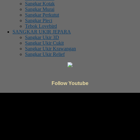
Sangkar Kotak
Sangkar Murai
Sangkar Perkutut
Sangkar Pleci
Tebok Lovebird
SANGKAR UKIR JEPARA
Sangkar Ukir 3D
Sangkar Ukir Cukit
Sangkar Ukir Krawangan
Sangkar Ukir Relief
Follow Youtube