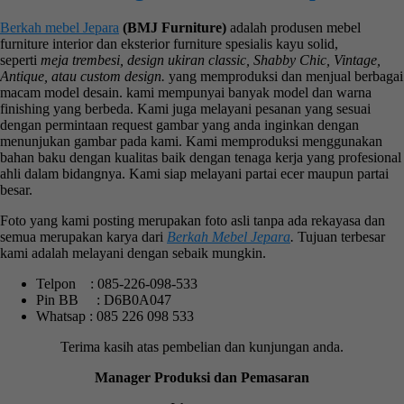
Berkah mebel Jepara
(BMJ Furniture)
adalah produsen mebel
furniture interior dan eksterior furniture spesialis kayu solid,
seperti
meja trembesi, design ukiran classic, Shabby Chic, Vintage,
Antique, atau custom design.
yang memproduksi dan menjual berbagai
macam model desain. kami mempunyai banyak model dan warna
finishing yang berbeda. Kami juga melayani pesanan yang sesuai
dengan permintaan request gambar yang anda inginkan dengan
menunjukan gambar pada kami. Kami memproduksi menggunakan
bahan baku dengan kualitas baik dengan tenaga kerja yang profesional
ahli dalam bidangnya. Kami siap melayani partai ecer maupun partai
besar.
Foto yang kami posting merupakan foto asli tanpa ada rekayasa dan
semua merupakan karya dari
Berkah Mebel Jepara
.
Tujuan terbesar
kami adalah melayani dengan sebaik mungkin.
Telpon : 085-226-098-533
Pin BB : D6B0A047
Whatsap : 085 226 098 533
Terima kasih atas pembelian dan kunjungan anda.
Manager Produksi dan Pemasaran