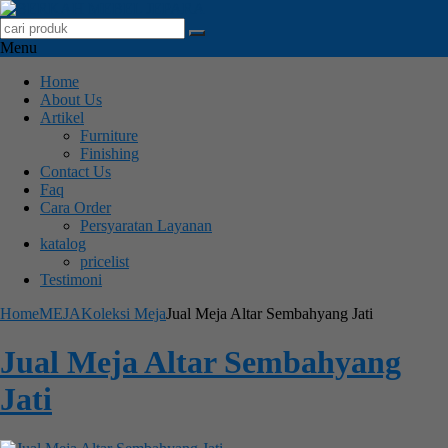
Menu
Home
About Us
Artikel
Furniture
Finishing
Contact Us
Faq
Cara Order
Persyaratan Layanan
katalog
pricelist
Testimoni
Home
MEJA
Koleksi Meja
Jual Meja Altar Sembahyang Jati
Jual Meja Altar Sembahyang
Jati