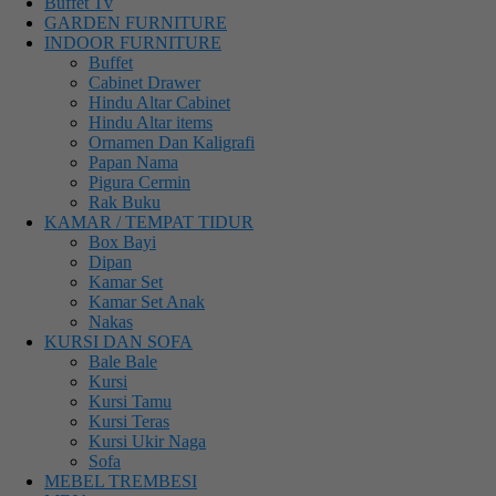
Buffet Tv
GARDEN FURNITURE
INDOOR FURNITURE
Buffet
Cabinet Drawer
Hindu Altar Cabinet
Hindu Altar items
Ornamen Dan Kaligrafi
Papan Nama
Pigura Cermin
Rak Buku
KAMAR / TEMPAT TIDUR
Box Bayi
Dipan
Kamar Set
Kamar Set Anak
Nakas
KURSI DAN SOFA
Bale Bale
Kursi
Kursi Tamu
Kursi Teras
Kursi Ukir Naga
Sofa
MEBEL TREMBESI