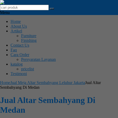
Menu
Home
About Us
Artikel
Furniture
Finishing
Contact Us
Faq
Cara Order
Persyaratan Layanan
katalog
pricelist
Testimoni
Home
Jual Meja Altar Sembahyang Leluhur Jakarta
Jual Altar
Sembahyang Di Medan
Jual Altar Sembahyang Di
Medan