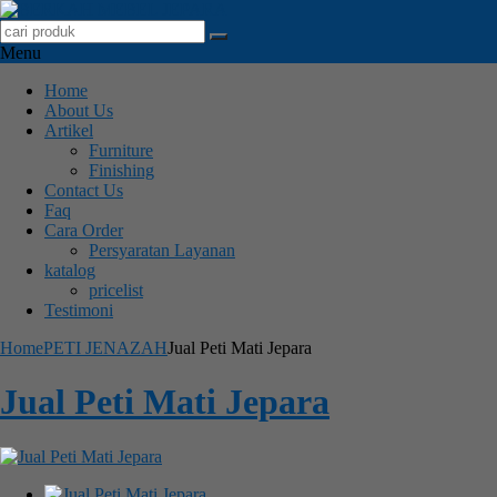
Menu
Home
About Us
Artikel
Furniture
Finishing
Contact Us
Faq
Cara Order
Persyaratan Layanan
katalog
pricelist
Testimoni
Home
PETI JENAZAH
Jual Peti Mati Jepara
Jual Peti Mati Jepara