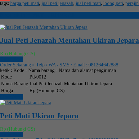
tags:
harga peti mati
,
jual peti jenazah
,
jual peti mati
,
loong peti
,
perajin
Gmail
Produk lain
PETI JENAZAH
Jual Peti Jenazah Mentahan Ukiran Jepara
Rp (Hubungi CS)
Order Now
Order Sekarang » Telp / WA / SMS / Email : 081264642888
ketik : Kode - Nama barang - Nama dan alamat pengiriman
Kode
Pti-0012
Nama Barang
Jual Peti Jenazah Mentahan Ukiran Jepara
Harga
Rp (Hubungi CS)
Lihat Detail
Peti Mati Ukiran Jepara
Rp (Hubungi CS)
Order Now