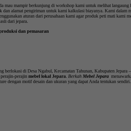
nda mau mampir berkunjung di workshop kami untuk melihat langaung k
oduk dan alamat pengiriman untuk kami kalkulasi biayanya. Kami dala
enggunakan aturan dari perusahaan kami agar produk peti mati kami me
asli dari jepara.
roduksi dan pemasaran
g berlokasi di Desa Ngabul, Kecamatan Tahunan, Kabupaten Jepara – 
perajin-perajin
mebel lokal Jepara
.
Berkah
Mebel Jepara
menawarkan
ture dengan motif desain dan ukuran yang dapat Anda tentukan sendiri