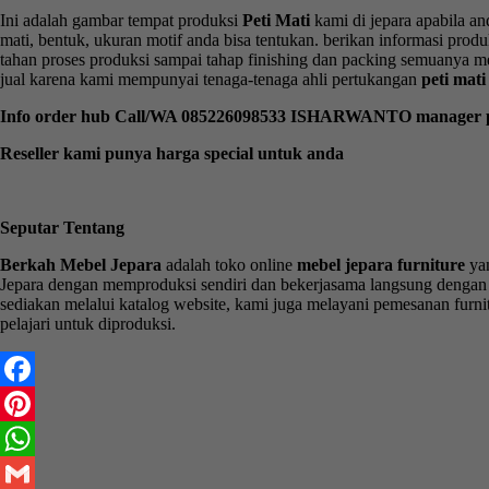
Ini adalah gambar tempat produksi
Peti Mati
kami di jepara apabila a
mati, bentuk, ukuran motif anda bisa tentukan. berikan informasi pr
tahan proses produksi sampai tahap finishing dan packing semuanya m
jual karena kami mempunyai tenaga-tenaga ahli pertukangan
peti mati
Info order hub Call/WA 085226098533 ISHARWANTO manager p
Reseller kami punya harga special untuk anda
Seputar Tentang
Berkah Mebel Jepara
adalah toko online
mebel jepara furniture
yan
Jepara dengan memproduksi sendiri dan bekerjasama langsung dengan 
sediakan melalui katalog website, kami juga melayani pemesanan furni
pelajari untuk diproduksi.
Facebook
Pinterest
WhatsApp