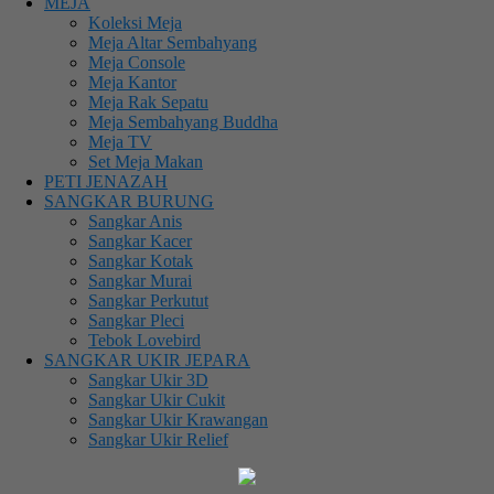
MEJA
Koleksi Meja
Meja Altar Sembahyang
Meja Console
Meja Kantor
Meja Rak Sepatu
Meja Sembahyang Buddha
Meja TV
Set Meja Makan
PETI JENAZAH
SANGKAR BURUNG
Sangkar Anis
Sangkar Kacer
Sangkar Kotak
Sangkar Murai
Sangkar Perkutut
Sangkar Pleci
Tebok Lovebird
SANGKAR UKIR JEPARA
Sangkar Ukir 3D
Sangkar Ukir Cukit
Sangkar Ukir Krawangan
Sangkar Ukir Relief