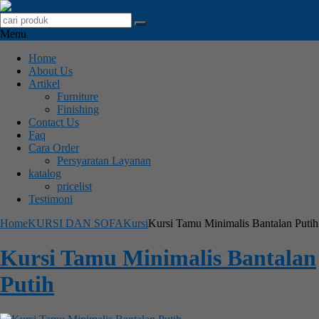
Menu
Home
About Us
Artikel
Furniture
Finishing
Contact Us
Faq
Cara Order
Persyaratan Layanan
katalog
pricelist
Testimoni
Home
KURSI DAN SOFA
Kursi
Kursi Tamu Minimalis Bantalan Putih
Kursi Tamu Minimalis Bantalan
Putih