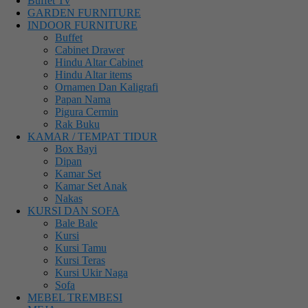
Buffet Tv
GARDEN FURNITURE
INDOOR FURNITURE
Buffet
Cabinet Drawer
Hindu Altar Cabinet
Hindu Altar items
Ornamen Dan Kaligrafi
Papan Nama
Pigura Cermin
Rak Buku
KAMAR / TEMPAT TIDUR
Box Bayi
Dipan
Kamar Set
Kamar Set Anak
Nakas
KURSI DAN SOFA
Bale Bale
Kursi
Kursi Tamu
Kursi Teras
Kursi Ukir Naga
Sofa
MEBEL TREMBESI