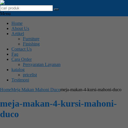
Menu
Home
About Us
Artikel
Furniture
Finishing
Contact Us
Faq
Cara Order
Persyaratan Layanan
katalog
pricelist
Testimoni
Home
Meja Makan Mahoni Duco
meja-makan-4-kursi-mahoni-duco
meja-makan-4-kursi-mahoni-
duco