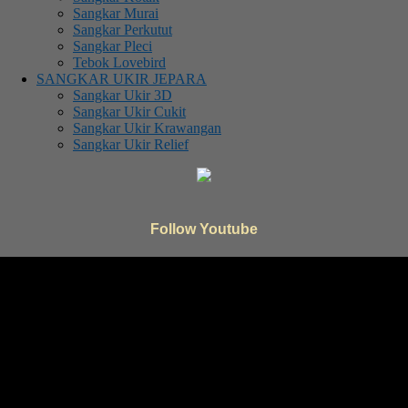
Sangkar Murai
Sangkar Perkutut
Sangkar Pleci
Tebok Lovebird
SANGKAR UKIR JEPARA
Sangkar Ukir 3D
Sangkar Ukir Cukit
Sangkar Ukir Krawangan
Sangkar Ukir Relief
Follow Youtube