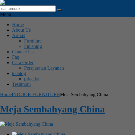
Menu
Home
About Us
Artikel
Furniture
Finishing
Contact Us
Faq
Cara Order
Persyaratan Layanan
katalog
pricelist
Testimoni
Home
INDOOR FURNITURE
Meja Sembahyang China
Meja Sembahyang China