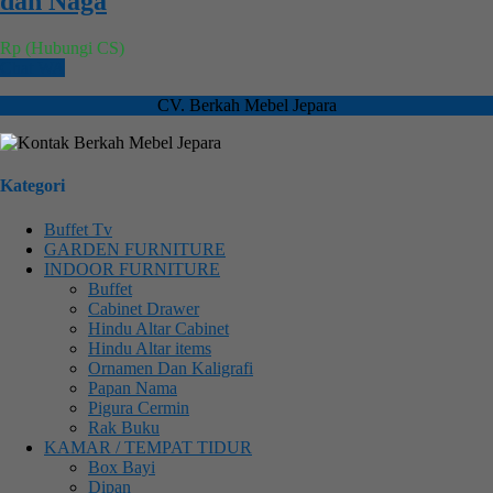
dan Naga
Rp (Hubungi CS)
Chat WA
CV. Berkah Mebel Jepara
Kategori
Buffet Tv
GARDEN FURNITURE
INDOOR FURNITURE
Buffet
Cabinet Drawer
Hindu Altar Cabinet
Hindu Altar items
Ornamen Dan Kaligrafi
Papan Nama
Pigura Cermin
Rak Buku
KAMAR / TEMPAT TIDUR
Box Bayi
Dipan