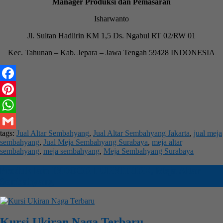
Manager Produksi dan Pemasaran
Isharwanto
Jl. Sultan Hadlirin KM 1,5 Ds. Ngabul RT 02/RW 01
Kec. Tahunan – Kab. Jepara – Jawa Tengah 59428 INDONESIA
Facebook
Pinterest
WhatsApp
tags:
Jual Altar Sembahyang
,
Jual Altar Sembahyang Jakarta
,
jual meja
Gmail
sembahyang
,
Jual Meja Sembahyang Surabaya
,
meja altar
sembahyang
,
meja sembahyang
,
Meja Sembahyang Surabaya
Produk lain
INDOOR FURNITURE
,
Meja Altar
Sembahyang
Kursi Ukiran Naga Terbaru