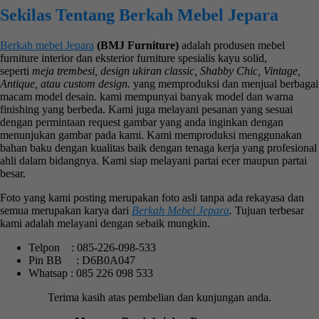
Sekilas Tentang Berkah Mebel Jepara
Berkah mebel Jepara
(BMJ Furniture)
adalah produsen mebel
furniture interior dan eksterior furniture spesialis kayu solid,
seperti
meja trembesi, design ukiran classic, Shabby Chic, Vintage,
Antique, atau custom design.
yang memproduksi dan menjual berbagai
macam model desain. kami mempunyai banyak model dan warna
finishing yang berbeda. Kami juga melayani pesanan yang sesuai
dengan permintaan request gambar yang anda inginkan dengan
menunjukan gambar pada kami. Kami memproduksi menggunakan
bahan baku dengan kualitas baik dengan tenaga kerja yang profesional
ahli dalam bidangnya. Kami siap melayani partai ecer maupun partai
besar.
Foto yang kami posting merupakan foto asli tanpa ada rekayasa dan
semua merupakan karya dari
Berkah Mebel Jepara
.
Tujuan terbesar
kami adalah melayani dengan sebaik mungkin.
Telpon : 085-226-098-533
Pin BB : D6B0A047
Whatsap : 085 226 098 533
Terima kasih atas pembelian dan kunjungan anda.