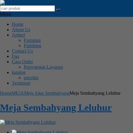
Menu
Home
About Us
Artikel
Furniture
Finishing
Contact Us
Faq
Cara Order
Persyaratan Layanan
katalog
pricelist
Testimoni
Home
MEJA
Meja Altar Sembahyang
Meja Sembahyang Leluhur
Meja Sembahyang Leluhur