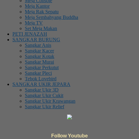
Meja Console
Meja Kantor
Meja Rak Sepatu
Meja Sembahyang Buddha
Meja TV
Set Meja Makan
PETI JENAZAH
SANGKAR BURUNG
Sangkar Anis
Sangkar Kacer
Sangkar Kotak
Sangkar Murai
Sangkar Perkutut
Sangkar Pleci
Tebok Lovebird
SANGKAR UKIR JEPARA
Sangkar Ukir 3D
Sangkar Ukir Cukit
Sangkar Ukir Krawangan
Sangkar Ukir Relief
Follow Youtube