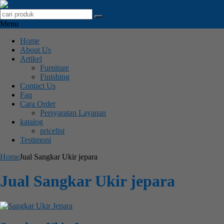
Menu
Home
About Us
Artikel
Furniture
Finishing
Contact Us
Faq
Cara Order
Persyaratan Layanan
katalog
pricelist
Testimoni
Home
Jual Sangkar Ukir jepara
Jual Sangkar Ukir jepara