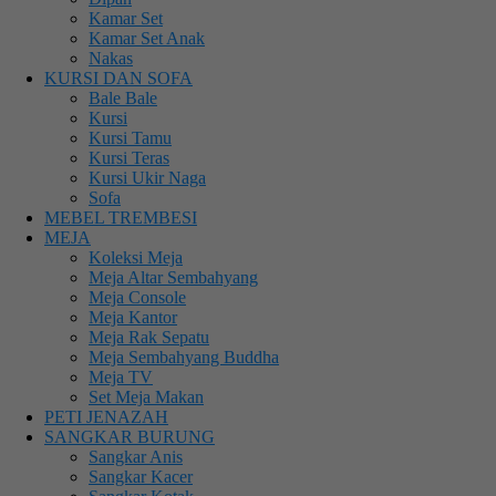
Kamar Set
Kamar Set Anak
Nakas
KURSI DAN SOFA
Bale Bale
Kursi
Kursi Tamu
Kursi Teras
Kursi Ukir Naga
Sofa
MEBEL TREMBESI
MEJA
Koleksi Meja
Meja Altar Sembahyang
Meja Console
Meja Kantor
Meja Rak Sepatu
Meja Sembahyang Buddha
Meja TV
Set Meja Makan
PETI JENAZAH
SANGKAR BURUNG
Sangkar Anis
Sangkar Kacer