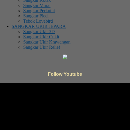
Sangkar Kotak
Sangkar Murai
Sangkar Perkutut
Sangkar Pleci
Tebok Lovebird
SANGKAR UKIR JEPARA
Sangkar Ukir 3D
Sangkar Ukir Cukit
Sangkar Ukir Krawangan
Sangkar Ukir Relief
Follow Youtube