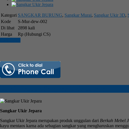
Kategori
SANGKAR BURUNG
,
Sangkar Murai
,
Sangkar Ukir 3D
,
Kode
S-Mur-dew-002
Di lihat
2898 kali
Harga
Rp (Hubungi CS)
Cara Order
Detail Produk Sangkar Ukir Jepara
Sangkar Ukir Jepara
Sangkar Ukir Jepara merupakan produk unggulan dari
Berkah Mebel J
kayu mentaos karna ada sebagian sangkar yang mengharuskan mengg