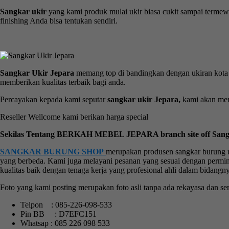
Sangkar ukir
yang kami produk mulai ukir biasa cukit sampai termew
finishing Anda bisa tentukan sendiri.
Sangkar Ukir Jepara
memang top di bandingkan dengan ukiran kota l
memberikan kualitas terbaik bagi anda.
Percayakan kepada kami seputar
sangkar ukir Jepara,
kami akan memb
Reseller Wellcome kami berikan harga special
Sekilas Tentang BERKAH MEBEL JEPARA branch site off San
SANGKAR BURUNG SHOP
merupakan produsen sangkar burung 
yang berbeda. Kami juga melayani pesanan yang sesuai dengan per
kualitas baik dengan tenaga kerja yang profesional ahli dalam bidangny
Foto yang kami posting merupakan foto asli tanpa ada rekayasa dan s
Telpon : 085-226-098-533
Pin BB : D7EFC151
Whatsap : 085 226 098 533