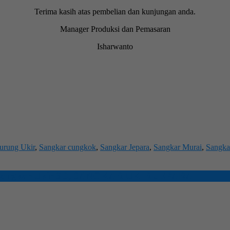
Terima kasih atas pembelian dan kunjungan anda.
Manager Produksi dan Pemasaran
Isharwanto
urung Ukir
,
Sangkar cungkok
,
Sangkar Jepara
,
Sangkar Murai
,
Sangka
angkar Ukir 3D
,
SANGKAR UKIR JEPARA