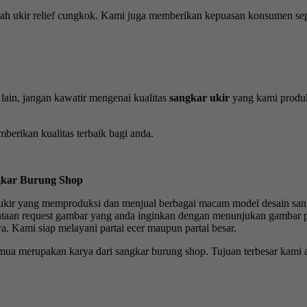
ah ukir relief cungkok. Kami juga memberikan kepuasan konsumen sepe
ain, jangan kawatir mengenai kualitas
sangkar ukir
yang kami produk
erikan kualitas terbaik bagi anda.
gkar Burung Shop
ukir yang memproduksi dan menjual berbagai macam model desain san
mintaan request gambar yang anda inginkan dengan menunjukan gamb
a. Kami siap melayani partai ecer maupun partai besar.
emua merupakan karya dari sangkar burung shop. Tujuan terbesar kami