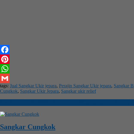
Facebook
Pinterest
WhatsApp
tags:
Jual Sangkar Ukir jepara
,
Perajin Sangkar Ukir jepara
,
Sangkar B
Gmail
Cungkok
,
Sangkar Ukir Jepara
,
Sangkar ukir relief
Produk lain
SANGKAR BURUNG
,
Sangkar Murai
,
S
Sangkar Cungkok