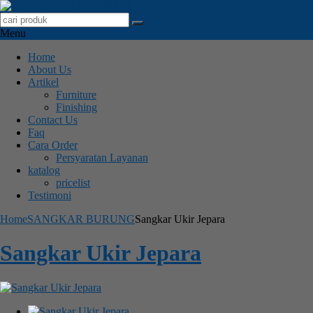
Menu
Home
About Us
Artikel
Furniture
Finishing
Contact Us
Faq
Cara Order
Persyaratan Layanan
katalog
pricelist
Testimoni
Home
SANGKAR BURUNG
Sangkar Ukir Jepara
Sangkar Ukir Jepara