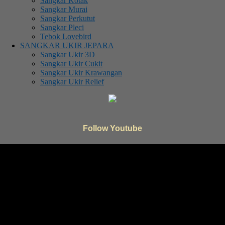
Sangkar Kotak
Sangkar Murai
Sangkar Perkutut
Sangkar Pleci
Tebok Lovebird
SANGKAR UKIR JEPARA
Sangkar Ukir 3D
Sangkar Ukir Cukit
Sangkar Ukir Krawangan
Sangkar Ukir Relief
Follow Youtube