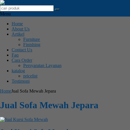
Menu
Home
About Us
Artikel
Furniture
Finishing
Contact Us
Faq
Cara Order
Persyaratan Layanan
katalog
pricelist
Testimoni
Home
Jual Sofa Mewah Jepara
Jual Sofa Mewah Jepara