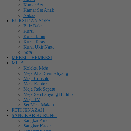
Kamar Set
Kamar Set Anak
Nakas
KURSI DAN SOFA
Bale Bale
Kursi
Kursi Tamu
Kursi Teras
Kursi Ukir Naga
Sofa
MEBEL TREMBESI
MEJA
Koleksi Meja
Meja Altar Sembahyang
Meja Console
Meja Kantor
Meja Rak Sepatu
Meja Sembahyang Buddha
Meja TV
Set Meja Makan
PETI JENAZAH
SANGKAR BURUNG
Sangkar Anis
Sangkar Kacer