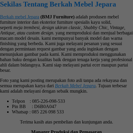
Sekilas Tentang Berkah Mebel Jepara
Berkah mebel Jepara
(BMJ Furniture)
adalah produsen mebel
furniture interior dan eksterior furniture spesialis kayu solid,
seperti
meja trembesi, design ukiran classic, Shabby Chic, Vintage,
Antique, atau custom design.
yang memproduksi dan menjual berbagai
macam model desain. kami mempunyai banyak model dan warna
finishing yang berbeda. Kami juga melayani pesanan yang sesuai
dengan permintaan request gambar yang anda inginkan dengan
menunjukan gambar pada kami. Kami memproduksi menggunakan
bahan baku dengan kualitas baik dengan tenaga kerja yang profesional
ahli dalam bidangnya. Kami siap melayani partai ecer maupun partai
besar.
Foto yang kami posting merupakan foto asli tanpa ada rekayasa dan
semua merupakan karya dari
Berkah Mebel Jepara
.
Tujuan terbesar
kami adalah melayani dengan sebaik mungkin.
Telpon : 085-226-098-533
Pin BB : D6B0A047
Whatsap : 085 226 098 533
Terima kasih atas pembelian dan kunjungan anda.
Manager Produksi dan Pemasaran