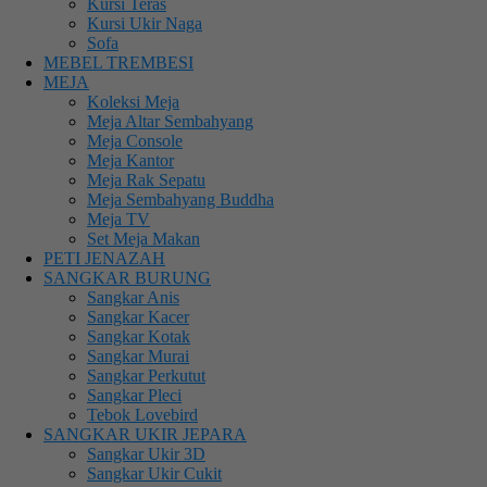
Kursi Teras
Kursi Ukir Naga
Sofa
MEBEL TREMBESI
MEJA
Koleksi Meja
Meja Altar Sembahyang
Meja Console
Meja Kantor
Meja Rak Sepatu
Meja Sembahyang Buddha
Meja TV
Set Meja Makan
PETI JENAZAH
SANGKAR BURUNG
Sangkar Anis
Sangkar Kacer
Sangkar Kotak
Sangkar Murai
Sangkar Perkutut
Sangkar Pleci
Tebok Lovebird
SANGKAR UKIR JEPARA
Sangkar Ukir 3D
Sangkar Ukir Cukit