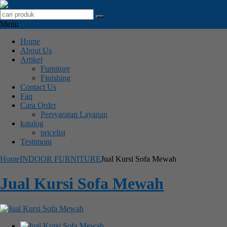
Menu
Home
About Us
Artikel
Furniture
Finishing
Contact Us
Faq
Cara Order
Persyaratan Layanan
katalog
pricelist
Testimoni
Home
INDOOR FURNITURE
Jual Kursi Sofa Mewah
Jual Kursi Sofa Mewah