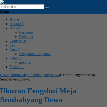
Menu
Home
About Us
Artikel
Furniture
Finishing
Contact Us
Faq
Cara Order
Persyaratan Layanan
katalog
pricelist
Testimoni
Home
Ukuran Meja Sembahyang Dewa
Ukuran Fengshui Meja
Sembahyang Dewa
Ukuran Fengshui Meja
Sembahyang Dewa