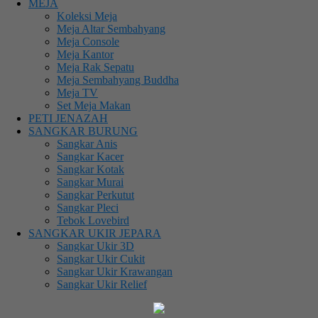
MEJA
Koleksi Meja
Meja Altar Sembahyang
Meja Console
Meja Kantor
Meja Rak Sepatu
Meja Sembahyang Buddha
Meja TV
Set Meja Makan
PETI JENAZAH
SANGKAR BURUNG
Sangkar Anis
Sangkar Kacer
Sangkar Kotak
Sangkar Murai
Sangkar Perkutut
Sangkar Pleci
Tebok Lovebird
SANGKAR UKIR JEPARA
Sangkar Ukir 3D
Sangkar Ukir Cukit
Sangkar Ukir Krawangan
Sangkar Ukir Relief