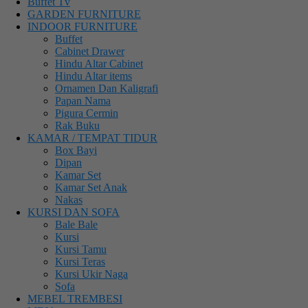
Buffet Tv
GARDEN FURNITURE
INDOOR FURNITURE
Buffet
Cabinet Drawer
Hindu Altar Cabinet
Hindu Altar items
Ornamen Dan Kaligrafi
Papan Nama
Pigura Cermin
Rak Buku
KAMAR / TEMPAT TIDUR
Box Bayi
Dipan
Kamar Set
Kamar Set Anak
Nakas
KURSI DAN SOFA
Bale Bale
Kursi
Kursi Tamu
Kursi Teras
Kursi Ukir Naga
Sofa
MEBEL TREMBESI