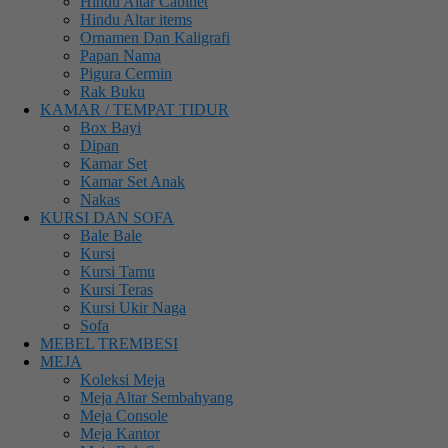
Hindu Altar Cabinet
Hindu Altar items
Ornamen Dan Kaligrafi
Papan Nama
Pigura Cermin
Rak Buku
KAMAR / TEMPAT TIDUR
Box Bayi
Dipan
Kamar Set
Kamar Set Anak
Nakas
KURSI DAN SOFA
Bale Bale
Kursi
Kursi Tamu
Kursi Teras
Kursi Ukir Naga
Sofa
MEBEL TREMBESI
MEJA
Koleksi Meja
Meja Altar Sembahyang
Meja Console
Meja Kantor