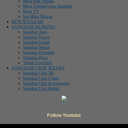
Meja Rak Sepatu
Meja Sembahyang Buddha
Meja TV
Set Meja Makan
PETI JENAZAH
SANGKAR BURUNG
Sangkar Anis
Sangkar Kacer
Sangkar Kotak
Sangkar Murai
Sangkar Perkutut
Sangkar Pleci
Tebok Lovebird
SANGKAR UKIR JEPARA
Sangkar Ukir 3D
Sangkar Ukir Cukit
Sangkar Ukir Krawangan
Sangkar Ukir Relief
Follow Youtube