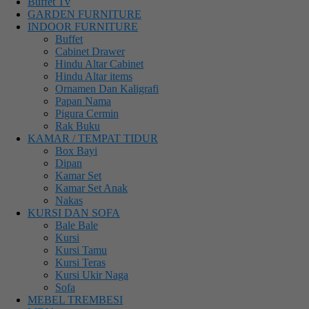
Buffet Tv
GARDEN FURNITURE
INDOOR FURNITURE
Buffet
Cabinet Drawer
Hindu Altar Cabinet
Hindu Altar items
Ornamen Dan Kaligrafi
Papan Nama
Pigura Cermin
Rak Buku
KAMAR / TEMPAT TIDUR
Box Bayi
Dipan
Kamar Set
Kamar Set Anak
Nakas
KURSI DAN SOFA
Bale Bale
Kursi
Kursi Tamu
Kursi Teras
Kursi Ukir Naga
Sofa
MEBEL TREMBESI