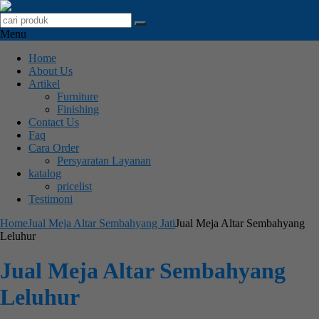
Menu
Home
About Us
Artikel
Furniture
Finishing
Contact Us
Faq
Cara Order
Persyaratan Layanan
katalog
pricelist
Testimoni
Home
Jual Meja Altar Sembahyang Jati
Jual Meja Altar Sembahyang
Leluhur
Jual Meja Altar Sembahyang
Leluhur