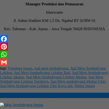
Manager Produksi dan Pemasaran
Isharwanto
Jl. Sultan Hadlirin KM 1,5 Ds. Ngabul RT 02/RW 01
Kec. Tahunan – Kab. Jepara – Jawa Tengah 59428 INDONESIA
Facebook
Pinterest
WhatsApp
tags:
Furniture jepara
,
jual meja sembahyang
,
Jual Meja Sembahyang
Gmail
Leluhur
,
Jual Meja Sembahyang Leluhur Bali
,
Jual Meja Sembahyang
Leluhur Jakarta
,
Jual Meja Sembahyang Leluhur Medan
,
Jual Meja
Sembahyang Leluhur Surabaya
,
Jual Meja sembahyang leluhur Ukir
,
Jual Meja Sembahyang Leluhur Ukir Kayu Jati
,
Mebel Jepara
Produk lain
Meja Altar Sembahyang