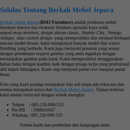
Sekilas Tentang Berkah Mebel Jepara
Berkah mebel Jepara
(BMJ Furniture)
adalah produsen mebel
furniture interior dan eksterior furniture spesialis kayu solid,
seperti
meja trembesi, design ukiran classic, Shabby Chic, Vintage,
Antique, atau custom design.
yang memproduksi dan menjual berbagai
macam model desain. kami mempunyai banyak model dan warna
finishing yang berbeda. Kami juga melayani pesanan yang sesuai
dengan permintaan request gambar yang anda inginkan dengan
menunjukan gambar pada kami. Kami memproduksi menggunakan
bahan baku dengan kualitas baik dengan tenaga kerja yang profesional
ahli dalam bidangnya. Kami siap melayani partai ecer maupun partai
besar.
Foto yang kami posting merupakan foto asli tanpa ada rekayasa dan
semua merupakan karya dari
Berkah Mebel Jepara
.
Tujuan terbesar
kami adalah melayani dengan sebaik mungkin.
Telpon : 085-226-098-533
Pin BB : D6B0A047
Whatsap : 085 226 098 533
Terima kasih atas pembelian dan kunjungan anda.