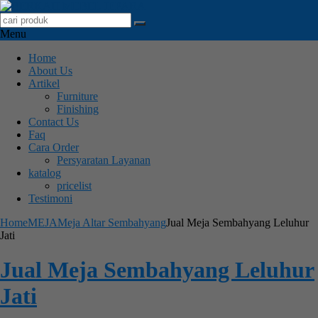
Menu
Home
About Us
Artikel
Furniture
Finishing
Contact Us
Faq
Cara Order
Persyaratan Layanan
katalog
pricelist
Testimoni
Home
MEJA
Meja Altar Sembahyang
Jual Meja Sembahyang Leluhur
Jati
Jual Meja Sembahyang Leluhur
Jati