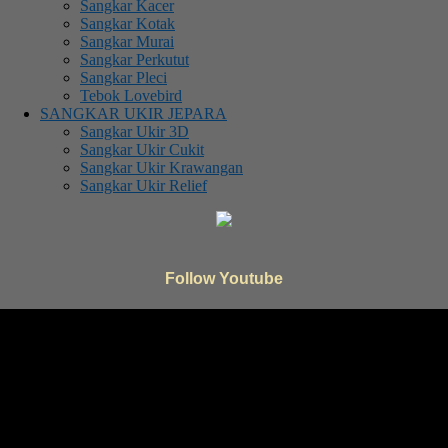
Sangkar Kacer
Sangkar Kotak
Sangkar Murai
Sangkar Perkutut
Sangkar Pleci
Tebok Lovebird
SANGKAR UKIR JEPARA
Sangkar Ukir 3D
Sangkar Ukir Cukit
Sangkar Ukir Krawangan
Sangkar Ukir Relief
Follow Youtube