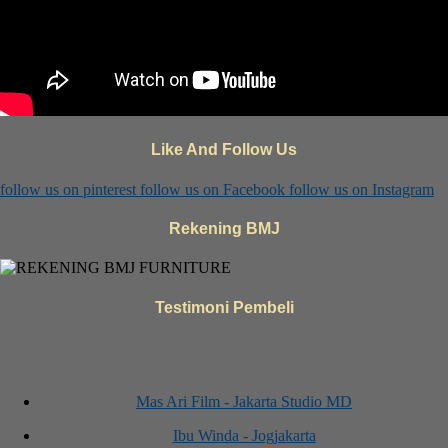
Like And Follow Us
follow us on
pinterest
follow us on
Facebook
follow us on
Instagram
Rekening BMJ
Testimoni Pembeli
Mas Ari Film - Jakarta Studio MD
Ibu Winda - Jogjakarta