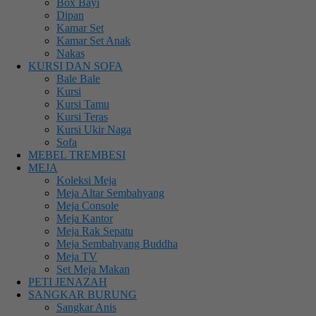
Box Bayi
Dipan
Kamar Set
Kamar Set Anak
Nakas
KURSI DAN SOFA
Bale Bale
Kursi
Kursi Tamu
Kursi Teras
Kursi Ukir Naga
Sofa
MEBEL TREMBESI
MEJA
Koleksi Meja
Meja Altar Sembahyang
Meja Console
Meja Kantor
Meja Rak Sepatu
Meja Sembahyang Buddha
Meja TV
Set Meja Makan
PETI JENAZAH
SANGKAR BURUNG
Sangkar Anis